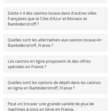
Existe-t-il des casinos locaux dans d'autres villes
françaises que la Côte d'Azur et Monaco et
Bambiderstroff ?
Quelles sont les alternatives aux casinos locaux en
Bambiderstroff, France ?
Les casinos en ligne proposent-ils des offres
spéciales en France ?
Quelles sont les options de dépôt dans les casinos
en ligne en Bambiderstroff, France ?
Peut-on trouver une grande variété de jeux de
machines à sous en ligne en France,