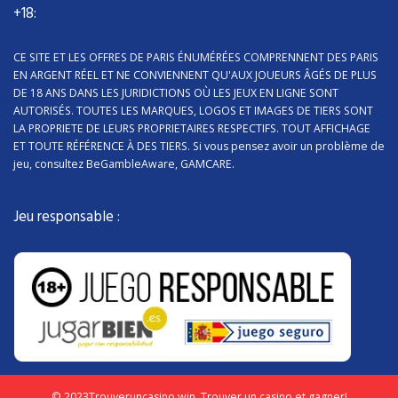
+18:
CE SITE ET LES OFFRES DE PARIS ÉNUMÉRÉES COMPRENNENT DES PARIS
EN ARGENT RÉEL ET NE CONVIENNENT QU'AUX JOUEURS ÂGÉS DE PLUS
DE 18 ANS DANS LES JURIDICTIONS OÙ LES JEUX EN LIGNE SONT
AUTORISÉS. TOUTES LES MARQUES, LOGOS ET IMAGES DE TIERS SONT
LA PROPRIETE DE LEURS PROPRIETAIRES RESPECTIFS. TOUT AFFICHAGE
ET TOUTE RÉFÉRENCE À DES TIERS. Si vous pensez avoir un problème de
jeu, consultez BeGambleAware, GAMCARE.
Jeu responsable :
© 2023Trouveruncasino.win. Trouver un casino et gagner!