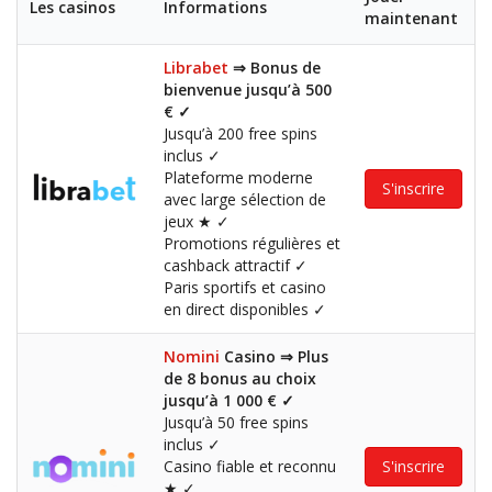
Les casinos
Informations
maintenant
Librabet
⇒ Bonus de
bienvenue jusqu’à 500
€
✓
Jusqu’à 200 free spins
inclus
✓
Plateforme moderne
S'inscrire
avec large sélection de
jeux
★
✓
Promotions régulières et
cashback attractif
✓
Paris sportifs et casino
en direct disponibles
✓
Nomini
Casino ⇒ Plus
de 8 bonus au choix
jusqu’à 1 000 €
✓
Jusqu’à 50 free spins
inclus
✓
Casino fiable et reconnu
S'inscrire
★
✓