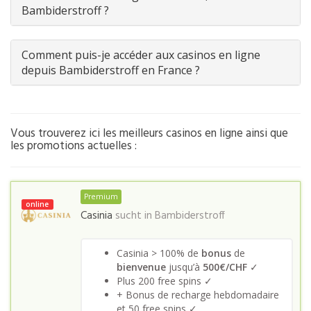
Bambiderstroff ?
Comment puis-je accéder aux casinos en ligne
depuis Bambiderstroff en France ?
Vous trouverez ici les meilleurs casinos en ligne ainsi que
les promotions actuelles :
Premium
online
Casinia
sucht in
Bambiderstroff
Casinia > 100% de
bonus
de
bienvenue
jusqu’à
500€/CHF
✓
Plus 200 free spins ✓
+ Bonus de recharge hebdomadaire
et 50 free spins ✓