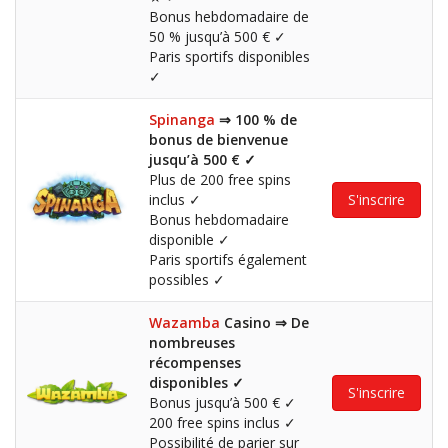
Bonus hebdomadaire de
50 % jusqu’à 500 €
✓
Paris sportifs disponibles
✓
Spinanga
⇒ 100 % de
bonus de bienvenue
jusqu’à 500 €
✓
Plus de 200 free spins
inclus
✓
S'inscrire
Bonus hebdomadaire
disponible
✓
Paris sportifs également
possibles
✓
Wazamba
Casino ⇒ De
nombreuses
récompenses
disponibles
✓
S'inscrire
Bonus jusqu’à 500 €
✓
200 free spins inclus
✓
Possibilité de parier sur