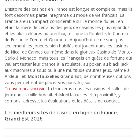
L’histoire des casinos en France est longue et complexe, mais ils
font désormais partie intégrante du mode de vie français. La
France a eu un impact considérable sur le monde du jeu, en
étant la mère de certains des jeux de casinos les plus répandus
et les plus célèbres aujourd’hui, tels que la Roulette, le Chemin
de Fer ou le Trente et Quarante. Aujourd’hui, ce ne sont pas
seulement les joueurs bien habillés qui jouent dans les casinos
de Nice, de Cannes ou même dans le glorieux Casino de Monte-
Carlo à Monaco, mais tous les
Français
en quête de fortune qui
veulent tester leur chance à la roulette, au poker, au black jack,
aux machines à sous ou à une multitude d’autres jeux. Même à
Ardeuil-et-Montfauxelles
Grand Est
, de nombreuses options
vous permettent de placer vos paris. Ici, sur
Trouveruncasino.win
, tu trouveras tous les casinos et salles de
jeux dans ta ville Ardeuil-et-Montfauxelles et à proximité, y
compris l’adresse, les évaluations et les détails de contact.
Les meilleurs sites de casino en ligne en France,
Grand Est
2026