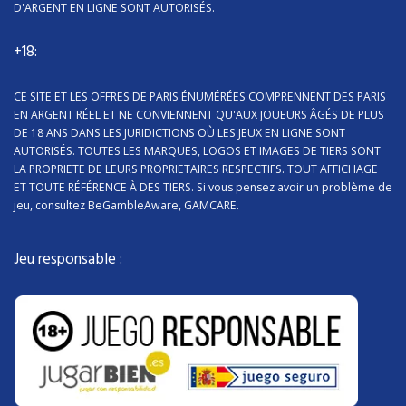
D'ARGENT EN LIGNE SONT AUTORISÉS.
+18:
CE SITE ET LES OFFRES DE PARIS ÉNUMÉRÉES COMPRENNENT DES PARIS
EN ARGENT RÉEL ET NE CONVIENNENT QU'AUX JOUEURS ÂGÉS DE PLUS
DE 18 ANS DANS LES JURIDICTIONS OÙ LES JEUX EN LIGNE SONT
AUTORISÉS. TOUTES LES MARQUES, LOGOS ET IMAGES DE TIERS SONT
LA PROPRIETE DE LEURS PROPRIETAIRES RESPECTIFS. TOUT AFFICHAGE
ET TOUTE RÉFÉRENCE À DES TIERS. Si vous pensez avoir un problème de
jeu, consultez BeGambleAware, GAMCARE.
Jeu responsable :