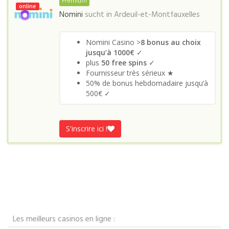
Premium
online
Nomini
sucht in
Ardeuil-et-Montfauxelles
Nomini Casino >
8 bonus au choix
jusqu’à 1000€
✓
plus
50 free spins
✓
Fournisseur très sérieux ★
50% de bonus hebdomadaire jusqu’à
500€ ✓
S'inscrire ici !
Les meilleurs casinos en ligne :