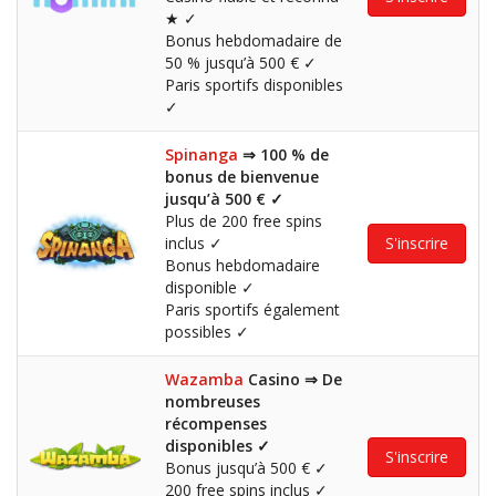
★
✓
Bonus hebdomadaire de
50 % jusqu’à 500 €
✓
Paris sportifs disponibles
✓
Spinanga
⇒ 100 % de
bonus de bienvenue
jusqu’à 500 €
✓
Plus de 200 free spins
inclus
✓
S'inscrire
Bonus hebdomadaire
disponible
✓
Paris sportifs également
possibles
✓
Wazamba
Casino ⇒ De
nombreuses
récompenses
disponibles
✓
S'inscrire
Bonus jusqu’à 500 €
✓
200 free spins inclus
✓