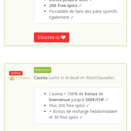
200 free spins
✓
Possibilité de faire des paris sportifs
également ✓
S'inscrire ici !
Premium
online
Casinia
sucht in
Ardeuil-et-Montfauxelles
Casinia > 100% de
bonus
de
bienvenue
jusqu’à
500€/CHF
✓
Plus 200 free spins ✓
+ Bonus de recharge hebdomadaire
et 50 free spins ✓