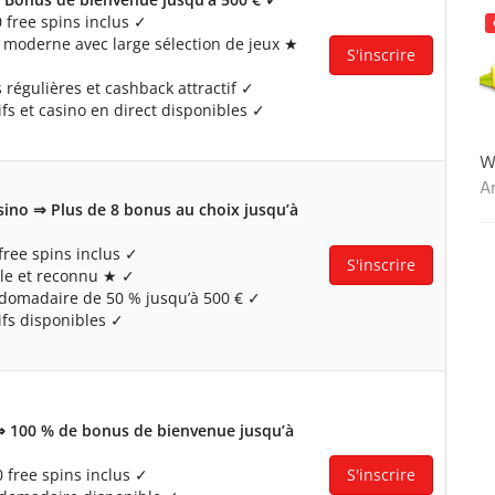
 free spins inclus
✓
 moderne avec large sélection de jeux
★
S'inscrire
 régulières et cashback attractif
✓
ifs et casino en direct disponibles
✓
W
A
ino ⇒ Plus de 8 bonus au choix jusqu’à
free spins inclus
✓
S'inscrire
ble et reconnu
★
✓
domadaire de 50 % jusqu’à 500 €
✓
ifs disponibles
✓
 100 % de bonus de bienvenue jusqu’à
0 free spins inclus
✓
S'inscrire