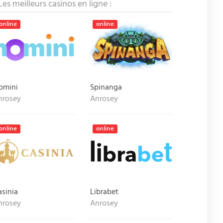
Les meilleurs casinos en ligne :
online
online
omini
Spinanga
nrosey
Anrosey
online
online
asinia
Librabet
nrosey
Anrosey