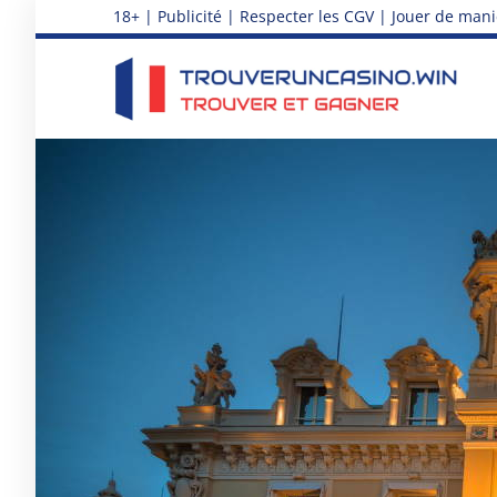
Skip
18+ | Publicité | Respecter les CGV | Jouer de man
to
main
content