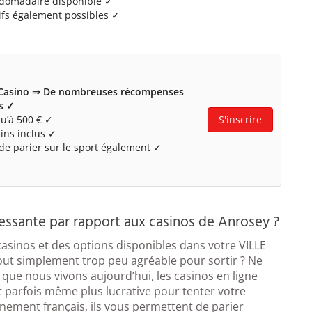
domadaire disponible
✓
tifs également possibles
✓
asino ⇒ De nombreuses récompenses
es
✓
u’à 500 €
✓
S'inscrire
pins inclus
✓
 de parier sur le sport également
✓
ressante par rapport aux casinos de
Anrosey
?
 casinos et des options disponibles dans votre VILLE
 tout simplement trop peu agréable pour sortir ? Ne
que nous vivons aujourd’hui, les casinos en ligne
 parfois même plus lucrative pour tenter votre
ement français, ils vous permettent de parier