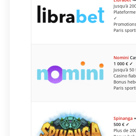
Jusqu’à 200
Plateforme
✓
Promotions
Paris sport
Nomini
Cas
1 000 €
✓
Jusqu’à 50 
Casino fia
Bonus heb
Paris sport
Spinanga
⇒
500 €
✓
Plus de 20