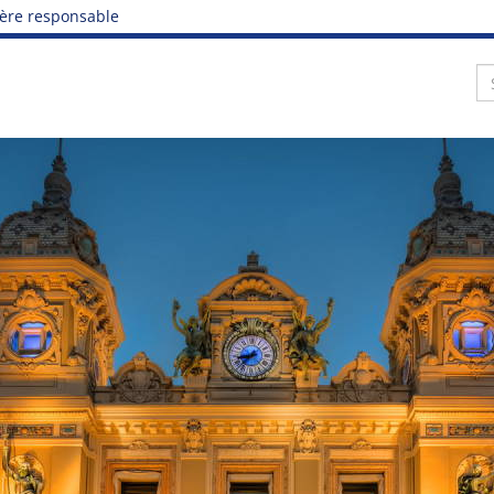
ière responsable