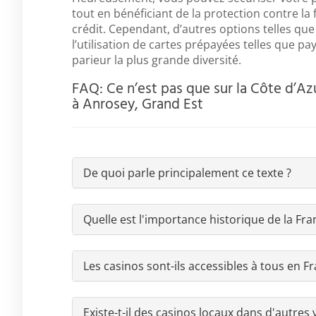
tout en bénéficiant de la protection contre la
crédit. Cependant, d’autres options telles qu
l’utilisation de cartes prépayées telles que p
parieur la plus grande diversité.
FAQ: Ce n’est pas que sur la Côte d’A
à Anrosey, Grand Est
De quoi parle principalement ce texte ?
Quelle est l'importance historique de la Fr
Les casinos sont-ils accessibles à tous en F
Existe-t-il des casinos locaux dans d'autres 