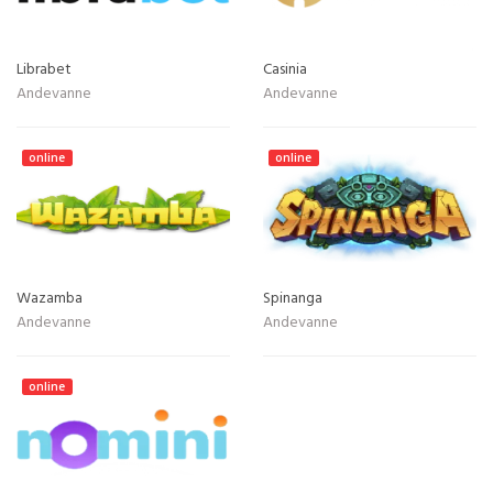
Librabet
Casinia
Andevanne
Andevanne
online
online
Wazamba
Spinanga
Andevanne
Andevanne
online