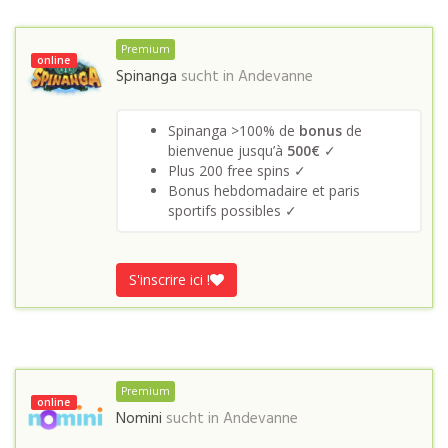
Premium
online
Spinanga
sucht in
Andevanne
Spinanga >100% de
bonus
de
bienvenue jusqu’à
500€
✓
Plus 200 free spins ✓
Bonus hebdomadaire et paris
sportifs possibles ✓
S'inscrire ici !
Premium
online
Nomini
sucht in
Andevanne