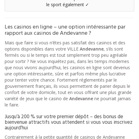
le sport également
✓
Les casinos en ligne – une option intéressante par
rapport aux casinos de
Andevanne
?
Mais que faire si vous n’êtes pas satisfait des casinos et des
options disponibles dans votre VILLE
Andevanne
, s’ils sont
fermés ou si le temps est tout simplement trop peu agréable
pour sortir ? Ne vous inquiétez pas, dans les temps modernes
que nous vivons aujourd’hui, les casinos en ligne sont devenus
une option intéressante, sûre et parfois même plus lucrative
pour tenter votre chance. Fortement réglementés par le
gouvernement français, ils vous permettent de parier depuis le
confort de votre domicile, tout en vous offrant une plus grande
variété de jeux que le casino de
Andevanne
ne pourrait jamais
le faire.
Jusqu’à 200 % sur votre premier dépôt – des bonus de
bienvenue attractifs vous attendent si vous vous inscrivez
aujourd’hui
Contrairement à la petite quantité de casinos de Andevanne