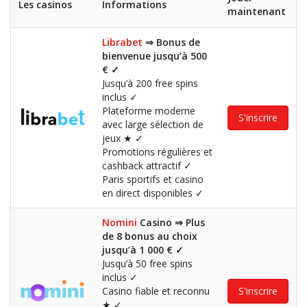
Les casinos
Informations
maintenant
Librabet
⇒ Bonus de
bienvenue jusqu’à 500
€
✓
Jusqu’à 200 free spins
inclus
✓
Plateforme moderne
S'inscrire
avec large sélection de
jeux
★
✓
Promotions régulières et
cashback attractif
✓
Paris sportifs et casino
en direct disponibles
✓
Nomini
Casino ⇒ Plus
de 8 bonus au choix
jusqu’à 1 000 €
✓
Jusqu’à 50 free spins
inclus
✓
Casino fiable et reconnu
S'inscrire
★
✓