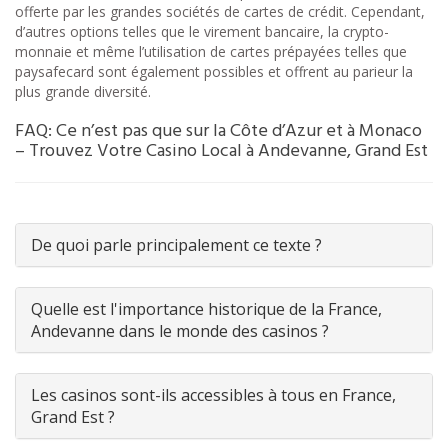
offerte par les grandes sociétés de cartes de crédit. Cependant,
d’autres options telles que le virement bancaire, la crypto-
monnaie et même l’utilisation de cartes prépayées telles que
paysafecard sont également possibles et offrent au parieur la
plus grande diversité.
FAQ: Ce n’est pas que sur la Côte d’Azur et à Monaco
– Trouvez Votre Casino Local à Andevanne, Grand Est
De quoi parle principalement ce texte ?
Quelle est l'importance historique de la France,
Andevanne dans le monde des casinos ?
Les casinos sont-ils accessibles à tous en France,
Grand Est ?