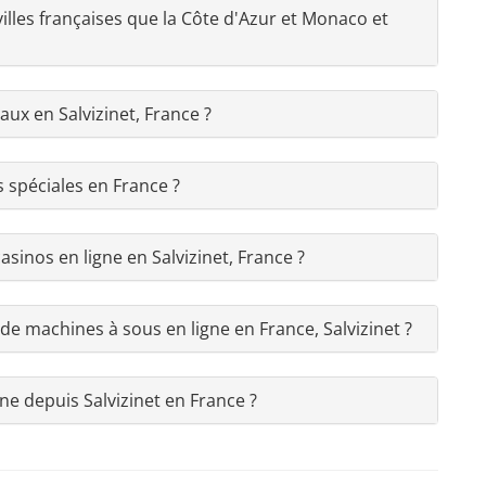
villes françaises que la Côte d'Azur et Monaco et
aux en Salvizinet, France ?
s spéciales en France ?
asinos en ligne en Salvizinet, France ?
de machines à sous en ligne en France, Salvizinet ?
e depuis Salvizinet en France ?