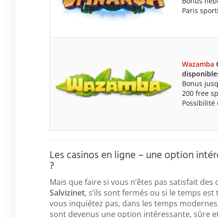
Bonus heb
Paris spor
Wazamba
C
disponibl
Bonus jusq
200 free s
Possibilité
Les casinos en ligne – une option inté
?
Mais que faire si vous n’êtes pas satisfait des
Salvizinet
, s’ils sont fermés ou si le temps es
vous inquiétez pas, dans les temps modernes 
sont devenus une option intéressante, sûre et