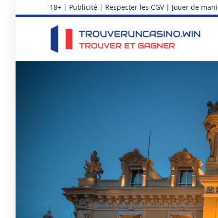
Skip
18+ | Publicité | Respecter les CGV | Jouer de man
to
main
content