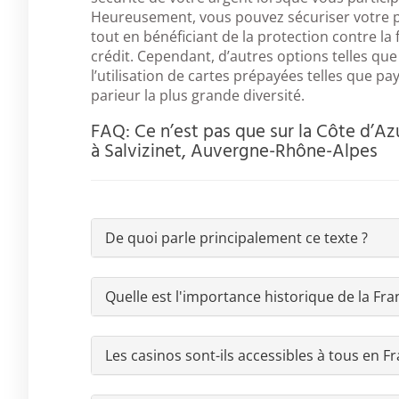
Heureusement, vous pouvez sécuriser votre pr
tout en bénéficiant de la protection contre la
crédit. Cependant, d’autres options telles qu
l’utilisation de cartes prépayées telles que p
parieur la plus grande diversité.
FAQ: Ce n’est pas que sur la Côte d’A
à Salvizinet, Auvergne-Rhône-Alpes
De quoi parle principalement ce texte ?
Quelle est l'importance historique de la Fra
Les casinos sont-ils accessibles à tous en 