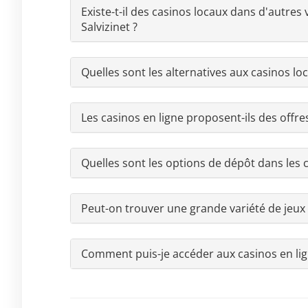
Existe-t-il des casinos locaux dans d'autres 
Salvizinet ?
Quelles sont les alternatives aux casinos loc
Les casinos en ligne proposent-ils des offre
Quelles sont les options de dépôt dans les c
Peut-on trouver une grande variété de jeux 
Comment puis-je accéder aux casinos en lign