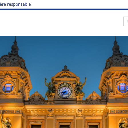
ière responsable