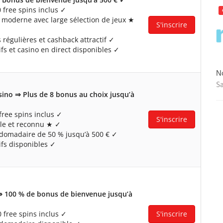
 free spins inclus
✓
 moderne avec large sélection de jeux
★
S'inscrire
 régulières et cashback attractif
✓
ifs et casino en direct disponibles
✓
N
Sa
ino ⇒ Plus de 8 bonus au choix jusqu’à
free spins inclus
✓
S'inscrire
ble et reconnu
★
✓
domadaire de 50 % jusqu’à 500 €
✓
ifs disponibles
✓
 100 % de bonus de bienvenue jusqu’à
0 free spins inclus
✓
S'inscrire