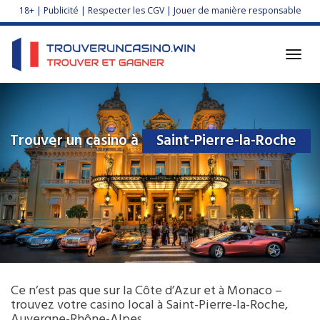
Skip
18+ | Publicité | Respecter les CGV | Jouer de manière responsable
to
main
content
Toggl
navig
Trouver un casino à
Saint-Pierre-la-Roche
Ce n’est pas que sur la Côte d’Azur et à Monaco –
trouvez votre casino local à Saint-Pierre-la-Roche,
Auvergne-Rhône-Alpes