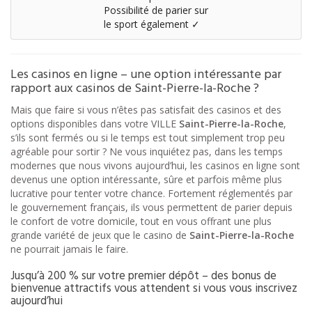
Possibilité de parier sur
le sport également
✓
Les casinos en ligne – une option intéressante par
rapport aux casinos de
Saint-Pierre-la-Roche
?
Mais que faire si vous n’êtes pas satisfait des casinos et des
options disponibles dans votre VILLE
Saint-Pierre-la-Roche
,
s’ils sont fermés ou si le temps est tout simplement trop peu
agréable pour sortir ? Ne vous inquiétez pas, dans les temps
modernes que nous vivons aujourd’hui, les casinos en ligne sont
devenus une option intéressante, sûre et parfois même plus
lucrative pour tenter votre chance. Fortement réglementés par
le gouvernement français, ils vous permettent de parier depuis
le confort de votre domicile, tout en vous offrant une plus
grande variété de jeux que le casino de
Saint-Pierre-la-Roche
ne pourrait jamais le faire.
Jusqu’à 200 % sur votre premier dépôt – des bonus de
bienvenue attractifs vous attendent si vous vous inscrivez
aujourd’hui