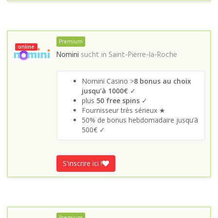
Premium
online
Nomini
sucht in
Saint-Pierre-la-Roche
Nomini Casino >
8 bonus au choix
jusqu’à 1000€
✓
plus
50 free spins
✓
Fournisseur très sérieux ★
50% de bonus hebdomadaire jusqu’à
500€ ✓
S'inscrire ici !
Premium