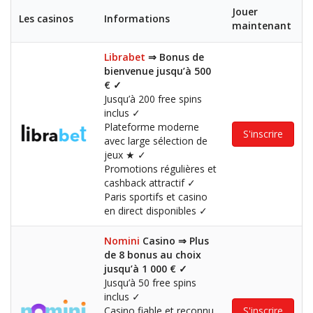
Jouer
Les casinos
Informations
maintenant
Librabet
⇒ Bonus de
bienvenue jusqu’à 500
€
✓
Jusqu’à 200 free spins
inclus
✓
Plateforme moderne
S'inscrire
avec large sélection de
jeux
★
✓
Promotions régulières et
cashback attractif
✓
Paris sportifs et casino
en direct disponibles
✓
Nomini
Casino ⇒ Plus
de 8 bonus au choix
jusqu’à 1 000 €
✓
Jusqu’à 50 free spins
inclus
✓
Casino fiable et reconnu
S'inscrire