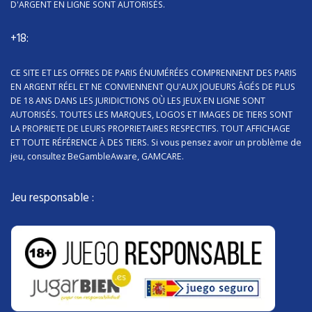
D'ARGENT EN LIGNE SONT AUTORISÉS.
+18:
CE SITE ET LES OFFRES DE PARIS ÉNUMÉRÉES COMPRENNENT DES PARIS
EN ARGENT RÉEL ET NE CONVIENNENT QU'AUX JOUEURS ÂGÉS DE PLUS
DE 18 ANS DANS LES JURIDICTIONS OÙ LES JEUX EN LIGNE SONT
AUTORISÉS. TOUTES LES MARQUES, LOGOS ET IMAGES DE TIERS SONT
LA PROPRIETE DE LEURS PROPRIETAIRES RESPECTIFS. TOUT AFFICHAGE
ET TOUTE RÉFÉRENCE À DES TIERS. Si vous pensez avoir un problème de
jeu, consultez BeGambleAware, GAMCARE.
Jeu responsable :