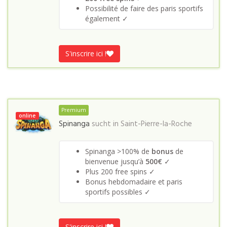
Possibilité de faire des paris sportifs
également ✓
S'inscrire ici !
Premium
online
Spinanga
sucht in
Saint-Pierre-la-Roche
Spinanga >100% de
bonus
de
bienvenue jusqu’à
500€
✓
Plus 200 free spins ✓
Bonus hebdomadaire et paris
sportifs possibles ✓
S'inscrire ici !