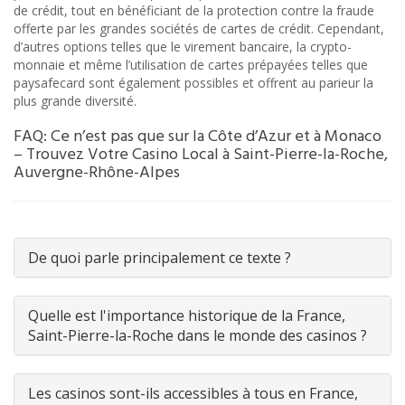
de crédit, tout en bénéficiant de la protection contre la fraude
offerte par les grandes sociétés de cartes de crédit. Cependant,
d’autres options telles que le virement bancaire, la crypto-
monnaie et même l’utilisation de cartes prépayées telles que
paysafecard sont également possibles et offrent au parieur la
plus grande diversité.
FAQ: Ce n’est pas que sur la Côte d’Azur et à Monaco
– Trouvez Votre Casino Local à Saint-Pierre-la-Roche,
Auvergne-Rhône-Alpes
De quoi parle principalement ce texte ?
Quelle est l'importance historique de la France,
Saint-Pierre-la-Roche dans le monde des casinos ?
Les casinos sont-ils accessibles à tous en France,