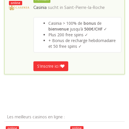
online
Casinia
sucht in
Saint-Pierre-la-Roche
Casinia > 100% de
bonus
de
bienvenue
jusqu’à
500€/CHF
✓
Plus 200 free spins ✓
+ Bonus de recharge hebdomadaire
et 50 free spins ✓
S'inscrire ici !
Les meilleurs casinos en ligne :
online
online