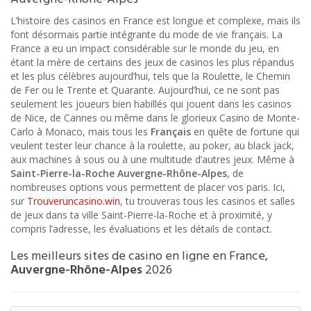
L’histoire des casinos en France est longue et complexe, mais ils
font désormais partie intégrante du mode de vie français. La
France a eu un impact considérable sur le monde du jeu, en
étant la mère de certains des jeux de casinos les plus répandus
et les plus célèbres aujourd’hui, tels que la Roulette, le Chemin
de Fer ou le Trente et Quarante. Aujourd’hui, ce ne sont pas
seulement les joueurs bien habillés qui jouent dans les casinos
de Nice, de Cannes ou même dans le glorieux Casino de Monte-
Carlo à Monaco, mais tous les
Français
en quête de fortune qui
veulent tester leur chance à la roulette, au poker, au black jack,
aux machines à sous ou à une multitude d’autres jeux. Même à
Saint-Pierre-la-Roche
Auvergne-Rhône-Alpes
, de
nombreuses options vous permettent de placer vos paris. Ici,
sur
Trouveruncasino.win
, tu trouveras tous les casinos et salles
de jeux dans ta ville Saint-Pierre-la-Roche et à proximité, y
compris l’adresse, les évaluations et les détails de contact.
Les meilleurs sites de casino en ligne en France,
Auvergne-Rhône-Alpes
2026