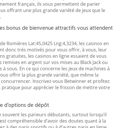
ement français, ils vous permettent de parier
ous offrant une plus grande variété de jeux que le
.
es bonus de bienvenue attractifs vous attendent
 de Romières Lat:45,0425 Lng:4,3234, les casinos en
nt donc très motivés pour vous offrir, à vous, leur
ons gratuites, les casinos en ligne essaient de vous
des remises en argent sur vos mises au Black Jack ou
s à sous. En ce qui concerne les jeux de machines à
ous offrir la plus grande variété, que même la
 concurrencer. Inscrivez-vous Betwinner et profitez
us pratique pour apprécier le frisson de mettre votre
de d’options de dépôt
 souvent les parieurs débutants, surtout lorsqu’il
 est compréhensible d’avoir des doutes quant à la
z à des paris sportifs ou à d’autres paris en ligne.