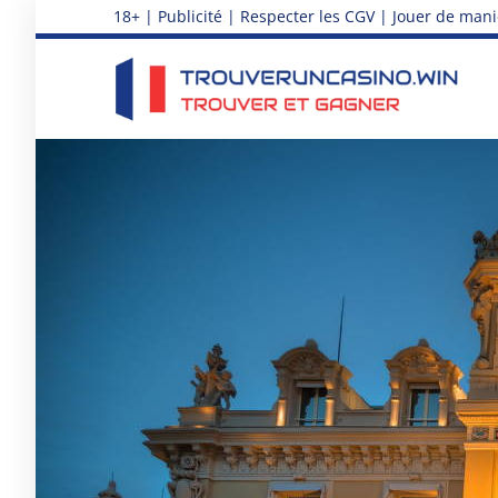
Skip
18+ | Publicité | Respecter les CGV | Jouer de man
to
main
content