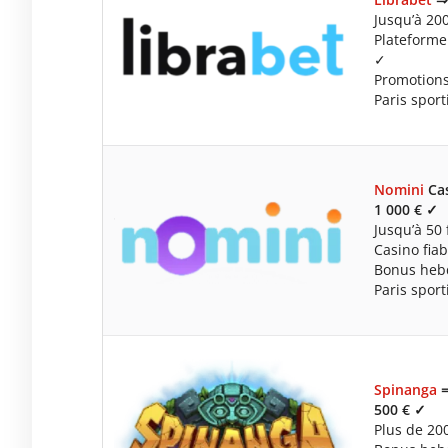
Jusqu’à 200
Plateforme
✓
Promotions
Paris sport
Nomini
Cas
1 000 €
✓
Jusqu’à 50 
Casino fia
Bonus heb
Paris sport
Spinanga
⇒
500 €
✓
Plus de 20