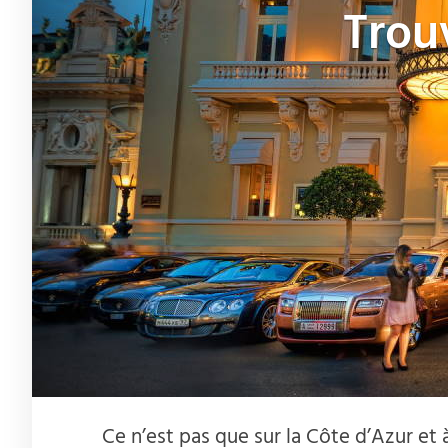
Trou
Ce n’est pas que sur la Côte d’Azur et