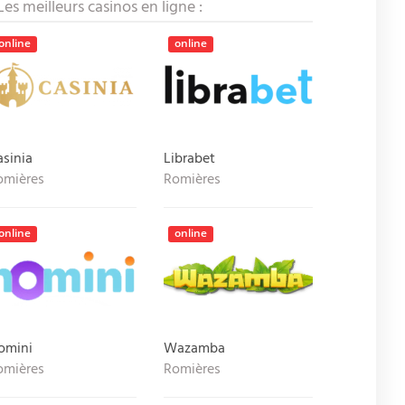
Les meilleurs casinos en ligne :
online
online
asinia
Librabet
omières
Romières
online
online
omini
Wazamba
omières
Romières