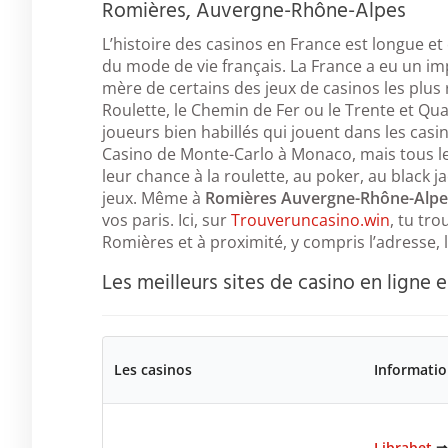
Romières, Auvergne-Rhône-Alpes
L’histoire des casinos en France est longue et
du mode de vie français. La France a eu un im
mère de certains des jeux de casinos les plus 
Roulette, le Chemin de Fer ou le Trente et Qu
joueurs bien habillés qui jouent dans les cas
Casino de Monte-Carlo à Monaco, mais tous l
leur chance à la roulette, au poker, au black 
jeux. Même à
Romières
Auvergne-Rhône-Alpe
vos paris. Ici, sur
Trouveruncasino.win
, tu tro
Romières et à proximité, y compris l’adresse, l
Les meilleurs sites de casino en ligne 
Les casinos
Informati
Librabet
⇒ 