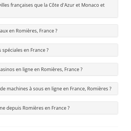
villes françaises que la Côte d'Azur et Monaco et
ocaux en Romières, France ?
s spéciales en France ?
casinos en ligne en Romières, France ?
 de machines à sous en ligne en France, Romières ?
gne depuis Romières en France ?