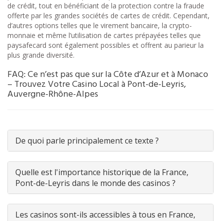
de crédit, tout en bénéficiant de la protection contre la fraude
offerte par les grandes sociétés de cartes de crédit. Cependant,
d’autres options telles que le virement bancaire, la crypto-
monnaie et même l’utilisation de cartes prépayées telles que
paysafecard sont également possibles et offrent au parieur la
plus grande diversité.
FAQ: Ce n’est pas que sur la Côte d’Azur et à Monaco
– Trouvez Votre Casino Local à Pont-de-Leyris,
Auvergne-Rhône-Alpes
De quoi parle principalement ce texte ?
Quelle est l'importance historique de la France,
Pont-de-Leyris dans le monde des casinos ?
Les casinos sont-ils accessibles à tous en France,