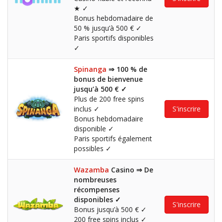
★
✓
Bonus hebdomadaire de
50 % jusqu’à 500 €
✓
Paris sportifs disponibles
✓
Spinanga
⇒ 100 % de
bonus de bienvenue
jusqu’à 500 €
✓
Plus de 200 free spins
inclus
✓
S'inscrire
Bonus hebdomadaire
disponible
✓
Paris sportifs également
possibles
✓
Wazamba
Casino ⇒ De
nombreuses
récompenses
disponibles
✓
S'inscrire
Bonus jusqu’à 500 €
✓
200 free spins inclus
✓