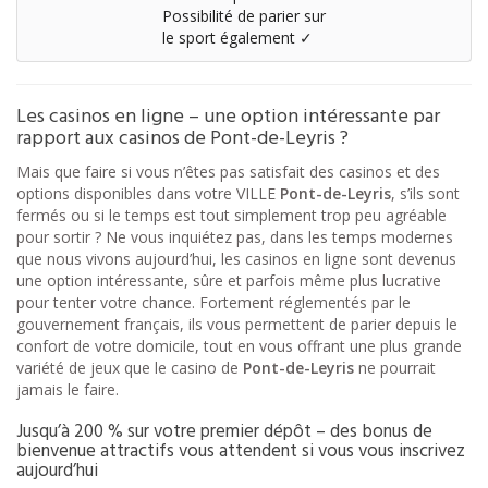
Possibilité de parier sur
le sport également
✓
Les casinos en ligne – une option intéressante par
rapport aux casinos de
Pont-de-Leyris
?
Mais que faire si vous n’êtes pas satisfait des casinos et des
options disponibles dans votre VILLE
Pont-de-Leyris
, s’ils sont
fermés ou si le temps est tout simplement trop peu agréable
pour sortir ? Ne vous inquiétez pas, dans les temps modernes
que nous vivons aujourd’hui, les casinos en ligne sont devenus
une option intéressante, sûre et parfois même plus lucrative
pour tenter votre chance. Fortement réglementés par le
gouvernement français, ils vous permettent de parier depuis le
confort de votre domicile, tout en vous offrant une plus grande
variété de jeux que le casino de
Pont-de-Leyris
ne pourrait
jamais le faire.
Jusqu’à 200 % sur votre premier dépôt – des bonus de
bienvenue attractifs vous attendent si vous vous inscrivez
aujourd’hui