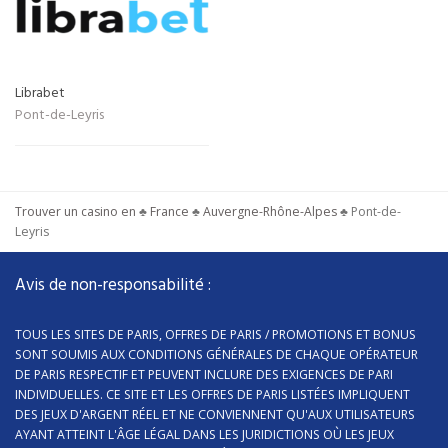
Librabet
Pont-de-Leyris
Trouver un casino en
♣
France
♣
Auvergne-Rhône-Alpes
♣
Pont-de-
Leyris
Avis de non-responsabilité :
TOUS LES SITES DE PARIS, OFFRES DE PARIS / PROMOTIONS ET BONUS
SONT SOUMIS AUX CONDITIONS GÉNÉRALES DE CHAQUE OPÉRATEUR
DE PARIS RESPECTIF ET PEUVENT INCLURE DES EXIGENCES DE PARI
INDIVIDUELLES. CE SITE ET LES OFFRES DE PARIS LISTÉES IMPLIQUENT
DES JEUX D'ARGENT RÉEL ET NE CONVIENNENT QU'AUX UTILISATEURS
AYANT ATTEINT L'ÂGE LÉGAL DANS LES JURIDICTIONS OÙ LES JEUX