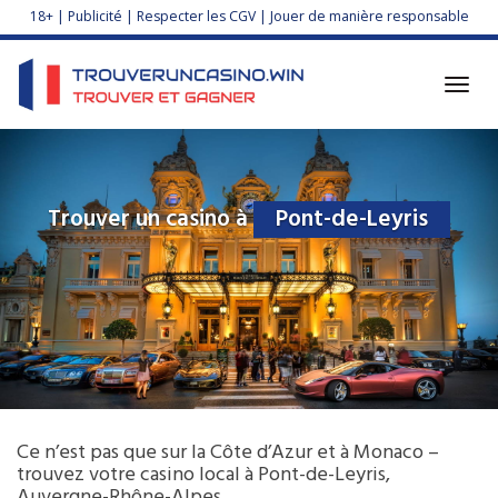
Skip
18+ | Publicité | Respecter les CGV | Jouer de manière responsable
to
main
content
Toggl
navig
Trouver un casino à
Pont-de-Leyris
Ce n’est pas que sur la Côte d’Azur et à Monaco –
trouvez votre casino local à Pont-de-Leyris,
Auvergne-Rhône-Alpes