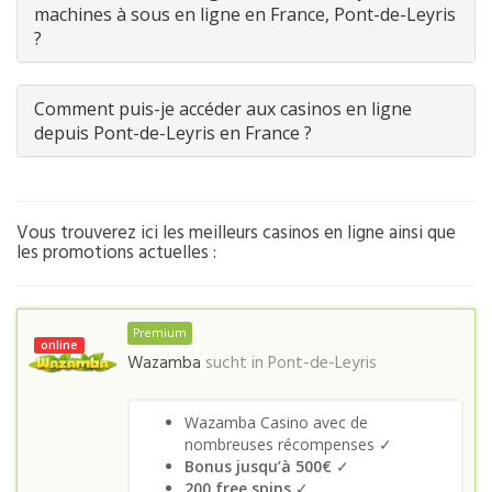
machines à sous en ligne en France, Pont-de-Leyris
?
Comment puis-je accéder aux casinos en ligne
depuis Pont-de-Leyris en France ?
Vous trouverez ici les meilleurs casinos en ligne ainsi que
les promotions actuelles :
Premium
online
Wazamba
sucht in
Pont-de-Leyris
Wazamba Casino avec de
nombreuses récompenses ✓
Bonus jusqu’à 500€
✓
200 free spins
✓