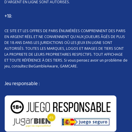
D'ARGENT EN LIGNE SONT AUTORISÉS.
+18:
CE SITE ET LES OFFRES DE PARIS ÉNUMÉRÉES COMPRENNENT DES PARIS
EN ARGENT RÉEL ET NE CONVIENNENT QU'AUX JOUEURS ÂGÉS DE PLUS
DE 18 ANS DANS LES JURIDICTIONS OÙ LES JEUX EN LIGNE SONT
AUTORISÉS. TOUTES LES MARQUES, LOGOS ET IMAGES DE TIERS SONT
LA PROPRIETE DE LEURS PROPRIETAIRES RESPECTIFS. TOUT AFFICHAGE
ET TOUTE RÉFÉRENCE À DES TIERS. Si vous pensez avoir un problème de
jeu, consultez BeGambleAware, GAMCARE.
Jeu responsable :