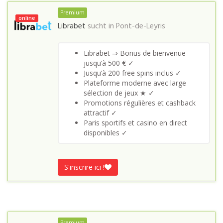
Premium
online
Librabet
sucht in
Pont-de-Leyris
Librabet ⇒ Bonus de bienvenue
jusqu’à 500 € ✓
Jusqu’à 200 free spins inclus ✓
Plateforme moderne avec large
sélection de jeux ★ ✓
Promotions régulières et cashback
attractif ✓
Paris sportifs et casino en direct
disponibles ✓
S'inscrire ici !
Premium