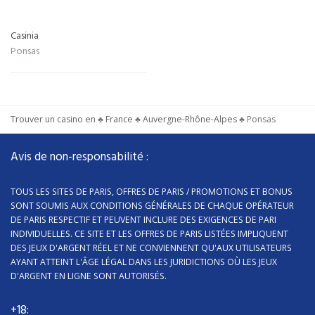
Casinia
Ponsas
Trouver un casino en
♣
France
♣
Auvergne-Rhône-Alpes
♣
Ponsas
Avis de non-responsabilité :
TOUS LES SITES DE PARIS, OFFRES DE PARIS / PROMOTIONS ET BONUS
SONT SOUMIS AUX CONDITIONS GÉNÉRALES DE CHAQUE OPÉRATEUR
DE PARIS RESPECTIF ET PEUVENT INCLURE DES EXIGENCES DE PARI
INDIVIDUELLES. CE SITE ET LES OFFRES DE PARIS LISTÉES IMPLIQUENT
DES JEUX D'ARGENT RÉEL ET NE CONVIENNENT QU'AUX UTILISATEURS
AYANT ATTEINT L'ÂGE LÉGAL DANS LES JURIDICTIONS OÙ LES JEUX
D'ARGENT EN LIGNE SONT AUTORISÉS.
+18: