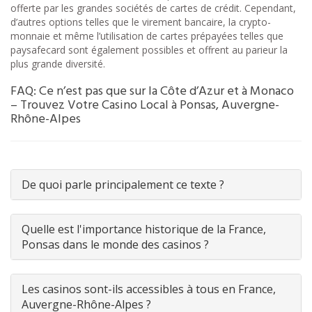
offerte par les grandes sociétés de cartes de crédit. Cependant,
d’autres options telles que le virement bancaire, la crypto-
monnaie et même l’utilisation de cartes prépayées telles que
paysafecard sont également possibles et offrent au parieur la
plus grande diversité.
FAQ: Ce n’est pas que sur la Côte d’Azur et à Monaco
– Trouvez Votre Casino Local à Ponsas, Auvergne-
Rhône-Alpes
De quoi parle principalement ce texte ?
Quelle est l'importance historique de la France,
Ponsas dans le monde des casinos ?
Les casinos sont-ils accessibles à tous en France,
Auvergne-Rhône-Alpes ?