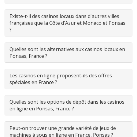
Existe-t-il des casinos locaux dans d'autres villes
françaises que la Côte d'Azur et Monaco et Ponsas
?
Quelles sont les alternatives aux casinos locaux en
Ponsas, France ?
Les casinos en ligne proposent-ils des offres
spéciales en France ?
Quelles sont les options de dépôt dans les casinos
en ligne en Ponsas, France ?
Peut-on trouver une grande variété de jeux de
machines à sous en ligne en France, Ponsas ?