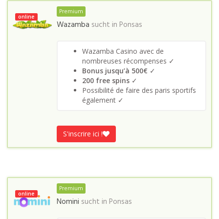
Premium
online
Wazamba
sucht in
Ponsas
Wazamba Casino avec de
nombreuses récompenses ✓
Bonus jusqu’à 500€
✓
200 free spins
✓
Possibilité de faire des paris sportifs
également ✓
S'inscrire ici !
Premium
online
Nomini
sucht in
Ponsas