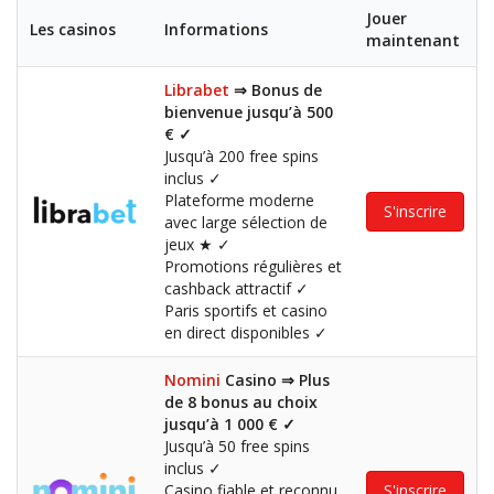
Jouer
Les casinos
Informations
maintenant
Librabet
⇒ Bonus de
bienvenue jusqu’à 500
€
✓
Jusqu’à 200 free spins
inclus
✓
Plateforme moderne
S'inscrire
avec large sélection de
jeux
★
✓
Promotions régulières et
cashback attractif
✓
Paris sportifs et casino
en direct disponibles
✓
Nomini
Casino ⇒ Plus
de 8 bonus au choix
jusqu’à 1 000 €
✓
Jusqu’à 50 free spins
inclus
✓
Casino fiable et reconnu
S'inscrire