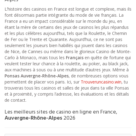
L’histoire des casinos en France est longue et complexe, mais ils
font désormais partie intégrante du mode de vie français. La
France a eu un impact considérable sur le monde du jeu, en
étant la mère de certains des jeux de casinos les plus répandus
et les plus célèbres aujourd’hui, tels que la Roulette, le Chemin
de Fer ou le Trente et Quarante. Aujourd’hui, ce ne sont pas
seulement les joueurs bien habillés qui jouent dans les casinos
de Nice, de Cannes ou même dans le glorieux Casino de Monte-
Carlo à Monaco, mais tous les
Français
en quête de fortune qui
veulent tester leur chance à la roulette, au poker, au black jack,
aux machines à sous ou à une multitude d’autres jeux. Même à
Ponsas
Auvergne-Rhône-Alpes
, de nombreuses options vous
permettent de placer vos paris. Ici, sur
Trouveruncasino.win
, tu
trouveras tous les casinos et salles de jeux dans ta ville Ponsas
et à proximité, y compris l’adresse, les évaluations et les détails
de contact.
Les meilleurs sites de casino en ligne en France,
Auvergne-Rhône-Alpes
2026