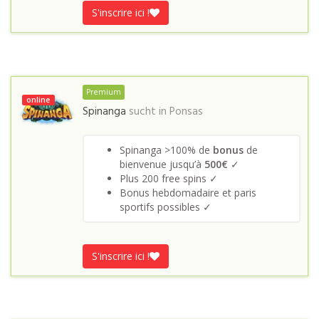
S'inscrire ici !
Premium
online
Spinanga
sucht in
Ponsas
Spinanga >100% de
bonus
de
bienvenue jusqu’à
500€
✓
Plus 200 free spins ✓
Bonus hebdomadaire et paris
sportifs possibles ✓
S'inscrire ici !