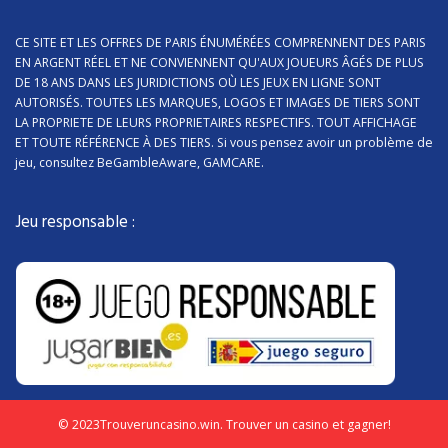
CE SITE ET LES OFFRES DE PARIS ÉNUMÉRÉES COMPRENNENT DES PARIS
EN ARGENT RÉEL ET NE CONVIENNENT QU'AUX JOUEURS ÂGÉS DE PLUS
DE 18 ANS DANS LES JURIDICTIONS OÙ LES JEUX EN LIGNE SONT
AUTORISÉS. TOUTES LES MARQUES, LOGOS ET IMAGES DE TIERS SONT
LA PROPRIETE DE LEURS PROPRIETAIRES RESPECTIFS. TOUT AFFICHAGE
ET TOUTE RÉFÉRENCE À DES TIERS. Si vous pensez avoir un problème de
jeu, consultez BeGambleAware, GAMCARE.
Jeu responsable :
© 2023Trouveruncasino.win. Trouver un casino et gagner!