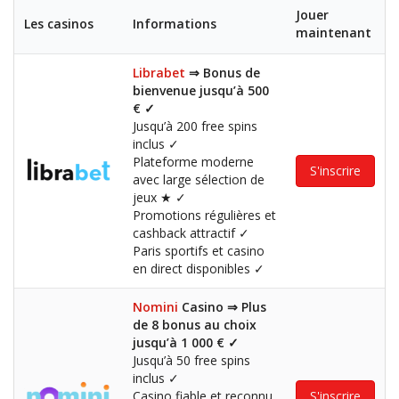
Jouer
Les casinos
Informations
maintenant
Librabet
⇒ Bonus de
bienvenue jusqu’à 500
€
✓
Jusqu’à 200 free spins
inclus
✓
Plateforme moderne
S'inscrire
avec large sélection de
jeux
★
✓
Promotions régulières et
cashback attractif
✓
Paris sportifs et casino
en direct disponibles
✓
Nomini
Casino ⇒ Plus
de 8 bonus au choix
jusqu’à 1 000 €
✓
Jusqu’à 50 free spins
inclus
✓
Casino fiable et reconnu
S'inscrire