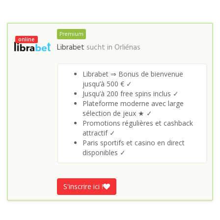
Premium
online
Librabet
sucht in
Orliénas
Librabet ⇒ Bonus de bienvenue
jusqu’à 500 € ✓
Jusqu’à 200 free spins inclus ✓
Plateforme moderne avec large
sélection de jeux ★ ✓
Promotions régulières et cashback
attractif ✓
Paris sportifs et casino en direct
disponibles ✓
S'inscrire ici !