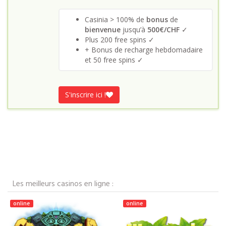
Casinia > 100% de
bonus
de
bienvenue
jusqu’à
500€/CHF
✓
Plus 200 free spins ✓
+ Bonus de recharge hebdomadaire
et 50 free spins ✓
S'inscrire ici !
Les meilleurs casinos en ligne :
online
online