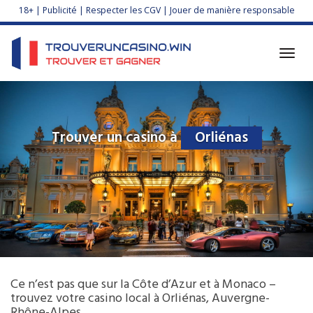
Skip
18+ | Publicité | Respecter les CGV | Jouer de manière responsable
to
main
content
Toggl
navig
Trouver un casino à
Orliénas
Ce n’est pas que sur la Côte d’Azur et à Monaco –
trouvez votre casino local à Orliénas, Auvergne-
Rhône-Alpes