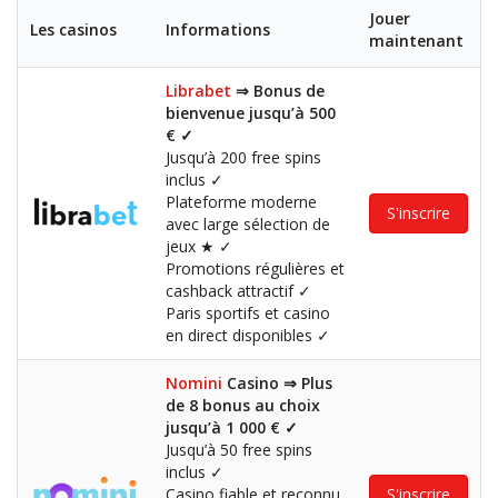
Jouer
Les casinos
Informations
maintenant
Librabet
⇒ Bonus de
bienvenue jusqu’à 500
€
✓
Jusqu’à 200 free spins
inclus
✓
Plateforme moderne
S'inscrire
avec large sélection de
jeux
★
✓
Promotions régulières et
cashback attractif
✓
Paris sportifs et casino
en direct disponibles
✓
Nomini
Casino ⇒ Plus
de 8 bonus au choix
jusqu’à 1 000 €
✓
Jusqu’à 50 free spins
inclus
✓
Casino fiable et reconnu
S'inscrire