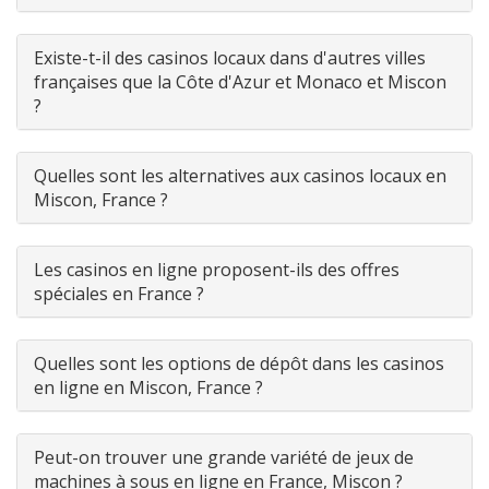
Existe-t-il des casinos locaux dans d'autres villes
françaises que la Côte d'Azur et Monaco et Miscon
?
Quelles sont les alternatives aux casinos locaux en
Miscon, France ?
Les casinos en ligne proposent-ils des offres
spéciales en France ?
Quelles sont les options de dépôt dans les casinos
en ligne en Miscon, France ?
Peut-on trouver une grande variété de jeux de
machines à sous en ligne en France, Miscon ?