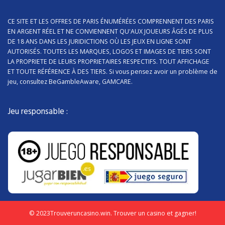
CE SITE ET LES OFFRES DE PARIS ÉNUMÉRÉES COMPRENNENT DES PARIS
EN ARGENT RÉEL ET NE CONVIENNENT QU'AUX JOUEURS ÂGÉS DE PLUS
DE 18 ANS DANS LES JURIDICTIONS OÙ LES JEUX EN LIGNE SONT
AUTORISÉS. TOUTES LES MARQUES, LOGOS ET IMAGES DE TIERS SONT
LA PROPRIETE DE LEURS PROPRIETAIRES RESPECTIFS. TOUT AFFICHAGE
ET TOUTE RÉFÉRENCE À DES TIERS. Si vous pensez avoir un problème de
jeu, consultez BeGambleAware, GAMCARE.
Jeu responsable :
© 2023Trouveruncasino.win. Trouver un casino et gagner!