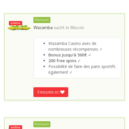
Premium
online
Wazamba
sucht in
Miscon
Wazamba Casino avec de
nombreuses récompenses ✓
Bonus jusqu’à 500€
✓
200 free spins
✓
Possibilité de faire des paris sportifs
également ✓
S'inscrire ici !
Premium
online