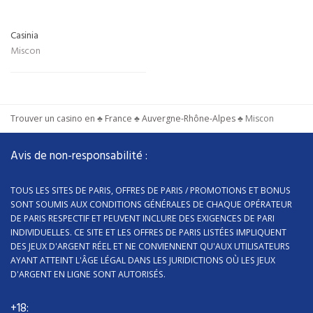
Casinia
Miscon
Trouver un casino en
♣
France
♣
Auvergne-Rhône-Alpes
♣
Miscon
Avis de non-responsabilité :
TOUS LES SITES DE PARIS, OFFRES DE PARIS / PROMOTIONS ET BONUS
SONT SOUMIS AUX CONDITIONS GÉNÉRALES DE CHAQUE OPÉRATEUR
DE PARIS RESPECTIF ET PEUVENT INCLURE DES EXIGENCES DE PARI
INDIVIDUELLES. CE SITE ET LES OFFRES DE PARIS LISTÉES IMPLIQUENT
DES JEUX D'ARGENT RÉEL ET NE CONVIENNENT QU'AUX UTILISATEURS
AYANT ATTEINT L'ÂGE LÉGAL DANS LES JURIDICTIONS OÙ LES JEUX
D'ARGENT EN LIGNE SONT AUTORISÉS.
+18: