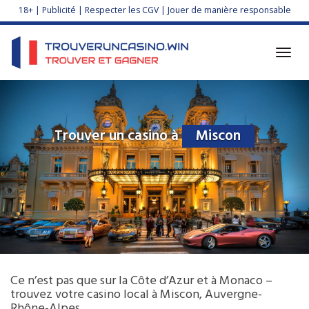
Skip
18+ | Publicité | Respecter les CGV | Jouer de manière responsable
to
main
content
Toggl
navig
Trouver un casino à
Miscon
Ce n’est pas que sur la Côte d’Azur et à Monaco –
trouvez votre casino local à Miscon, Auvergne-
Rhône-Alpes