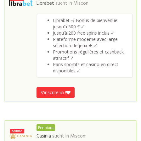
Librabet
sucht in
Miscon
Librabet ⇒ Bonus de bienvenue
jusqu’à 500 € ✓
Jusqu’à 200 free spins inclus ✓
Plateforme moderne avec large
sélection de jeux ★ ✓
Promotions régulières et cashback
attractif ✓
Paris sportifs et casino en direct
disponibles ✓
S'inscrire ici !
Premium
online
Casinia
sucht in
Miscon