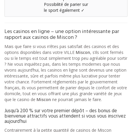
Possibilité de parier sur
le sport également
✓
Les casinos en ligne – une option intéressante par
rapport aux casinos de
Miscon
?
Mais que faire si vous n’êtes pas satisfait des casinos et des
options disponibles dans votre VILLE
Miscon
, s’ils sont fermés
ou si le temps est tout simplement trop peu agréable pour sortir
? Ne vous inquiétez pas, dans les temps modernes que nous
vivons aujourd’hui, les casinos en ligne sont devenus une option
intéressante, sûre et parfois même plus lucrative pour tenter
votre chance. Fortement réglementés par le gouvernement
français, ils vous permettent de parier depuis le confort de votre
domicile, tout en vous offrant une plus grande variété de jeux
que le casino de
Miscon
ne pourrait jamais le faire.
Jusqu’à 200 % sur votre premier dépôt – des bonus de
bienvenue attractifs vous attendent si vous vous inscrivez
aujourd’hui
Contrairement à la petite quantité de casinos de Miscon