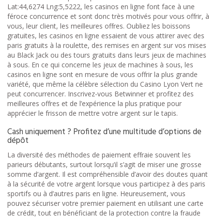
Lat:44,6274 Lng:5,5222, les casinos en ligne font face à une
féroce concurrence et sont donc très motivés pour vous offrir, à
vous, leur client, les meilleures offres. Oubliez les boissons
gratuites, les casinos en ligne essaient de vous attirer avec des
paris gratuits à la roulette, des remises en argent sur vos mises
au Black Jack ou des tours gratuits dans leurs jeux de machines
à sous. En ce qui concerne les jeux de machines à sous, les
casinos en ligne sont en mesure de vous offrir la plus grande
variété, que même la célèbre sélection du Casino Lyon Vert ne
peut concurrencer. Inscrivez-vous Betwinner et profitez des
meilleures offres et de l’expérience la plus pratique pour
apprécier le frisson de mettre votre argent sur le tapis.
Cash uniquement ? Profitez d’une multitude d’options de
dépôt
La diversité des méthodes de paiement effraie souvent les
parieurs débutants, surtout lorsqu’il s’agit de miser une grosse
somme d’argent. Il est compréhensible d’avoir des doutes quant
à la sécurité de votre argent lorsque vous participez à des paris
sportifs ou à d’autres paris en ligne. Heureusement, vous
pouvez sécuriser votre premier paiement en utilisant une carte
de crédit, tout en bénéficiant de la protection contre la fraude