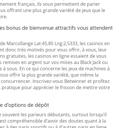
ement français, ils vous permettent de parier
ous offrant une plus grande variété de jeux que le
ire.
es bonus de bienvenue attractifs vous attendent
 de Marcollange Lat:45,85 Lng:2,5333, les casinos en
nt donc très motivés pour vous offrir, à vous, leur
ons gratuites, les casinos en ligne essaient de vous
des remises en argent sur vos mises au Black Jack ou
s à sous. En ce qui concerne les jeux de machines à
ous offrir la plus grande variété, que même la
 concurrencer. Inscrivez-vous Betwinner et profitez
us pratique pour apprécier le frisson de mettre votre
de d’options de dépôt
 souvent les parieurs débutants, surtout lorsqu’il
 est compréhensible d’avoir des doutes quant à la
z à des paris sportifs ou à d’autres paris en ligne.