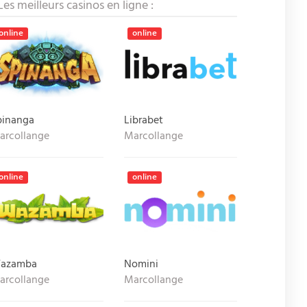
Les meilleurs casinos en ligne :
online
online
pinanga
Librabet
arcollange
Marcollange
online
online
azamba
Nomini
arcollange
Marcollange