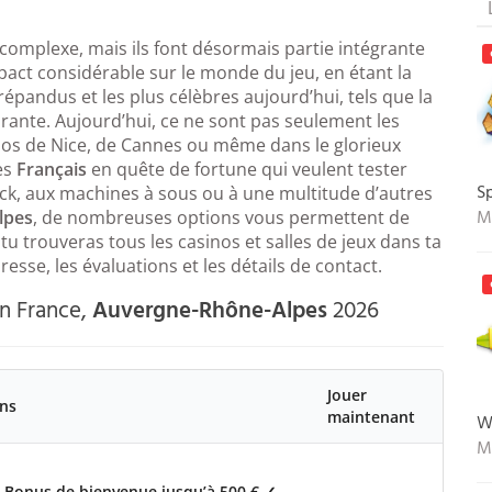
 complexe, mais ils font désormais partie intégrante
pact considérable sur le monde du jeu, en étant la
répandus et les plus célèbres aujourd’hui, tels que la
arante. Aujourd’hui, ce ne sont pas seulement les
inos de Nice, de Cannes ou même dans le glorieux
es
Français
en quête de fortune qui veulent tester
S
jack, aux machines à sous ou à une multitude d’autres
M
lpes
, de nombreuses options vous permettent de
, tu trouveras tous les casinos et salles de jeux dans ta
resse, les évaluations et les détails de contact.
en France,
Auvergne-Rhône-Alpes
2026
Jouer
ons
maintenant
W
M
Bonus de bienvenue jusqu’à 500 €
✓