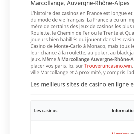
Marcollange, Auvergne-Rhône-Alpes
L’histoire des casinos en France est longue et
du mode de vie français. La France a eu un im
mère de certains des jeux de casinos les plus 
Roulette, le Chemin de Fer ou le Trente et Qu
joueurs bien habillés qui jouent dans les cas
Casino de Monte-Carlo à Monaco, mais tous l
leur chance à la roulette, au poker, au black 
jeux. Même à
Marcollange
Auvergne-Rhône-A
placer vos paris. Ici, sur
Trouveruncasino.win
ville Marcollange et à proximité, y compris l’ad
Les meilleurs sites de casino en ligne 
Les casinos
Informati
Librabet
⇒ 