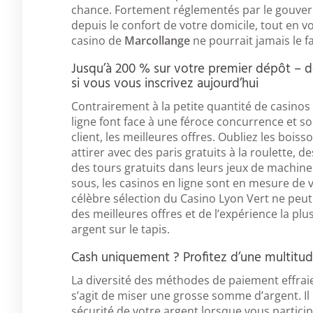
chance. Fortement réglementés par le gouvern
depuis le confort de votre domicile, tout en v
casino de
Marcollange
ne pourrait jamais le fa
Jusqu’à 200 % sur votre premier dépôt – d
si vous vous inscrivez aujourd’hui
Contrairement à la petite quantité de casinos
ligne font face à une féroce concurrence et so
client, les meilleures offres. Oubliez les boiss
attirer avec des paris gratuits à la roulette, 
des tours gratuits dans leurs jeux de machine
sous, les casinos en ligne sont en mesure de v
célèbre sélection du Casino Lyon Vert ne peut
des meilleures offres et de l’expérience la pl
argent sur le tapis.
Cash uniquement ? Profitez d’une multitu
La diversité des méthodes de paiement effraie
s’agit de miser une grosse somme d’argent. Il
sécurité de votre argent lorsque vous participe