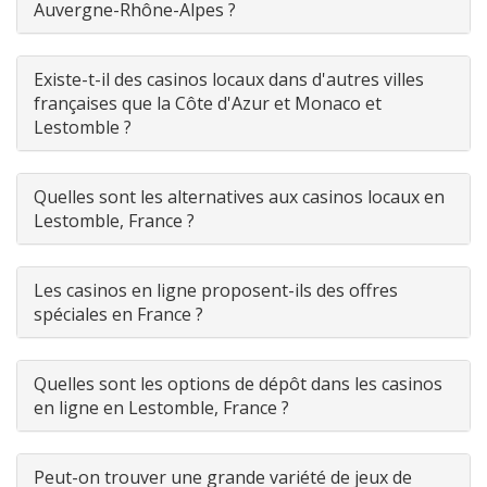
Auvergne-Rhône-Alpes ?
Existe-t-il des casinos locaux dans d'autres villes
françaises que la Côte d'Azur et Monaco et
Lestomble ?
Quelles sont les alternatives aux casinos locaux en
Lestomble, France ?
Les casinos en ligne proposent-ils des offres
spéciales en France ?
Quelles sont les options de dépôt dans les casinos
en ligne en Lestomble, France ?
Peut-on trouver une grande variété de jeux de