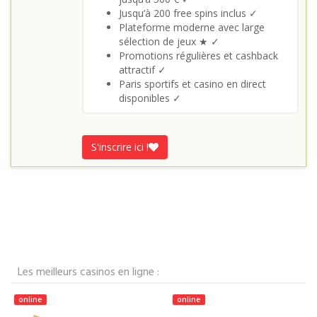
Jusqu’à 200 free spins inclus ✓
Plateforme moderne avec large
sélection de jeux ★ ✓
Promotions régulières et cashback
attractif ✓
Paris sportifs et casino en direct
disponibles ✓
S'inscrire ici !
Les meilleurs casinos en ligne :
online
online