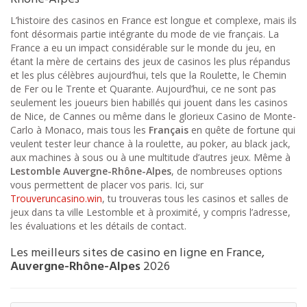
L’histoire des casinos en France est longue et complexe, mais ils
font désormais partie intégrante du mode de vie français. La
France a eu un impact considérable sur le monde du jeu, en
étant la mère de certains des jeux de casinos les plus répandus
et les plus célèbres aujourd’hui, tels que la Roulette, le Chemin
de Fer ou le Trente et Quarante. Aujourd’hui, ce ne sont pas
seulement les joueurs bien habillés qui jouent dans les casinos
de Nice, de Cannes ou même dans le glorieux Casino de Monte-
Carlo à Monaco, mais tous les
Français
en quête de fortune qui
veulent tester leur chance à la roulette, au poker, au black jack,
aux machines à sous ou à une multitude d’autres jeux. Même à
Lestomble
Auvergne-Rhône-Alpes
, de nombreuses options
vous permettent de placer vos paris. Ici, sur
Trouveruncasino.win
, tu trouveras tous les casinos et salles de
jeux dans ta ville Lestomble et à proximité, y compris l’adresse,
les évaluations et les détails de contact.
Les meilleurs sites de casino en ligne en France,
Auvergne-Rhône-Alpes
2026