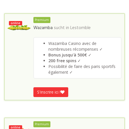
Premium
online
Wazamba
sucht in
Lestomble
Wazamba Casino avec de
nombreuses récompenses ✓
Bonus jusqu’à 500€
✓
200 free spins
✓
Possibilité de faire des paris sportifs
également ✓
S'inscrire ici !
Premium
online