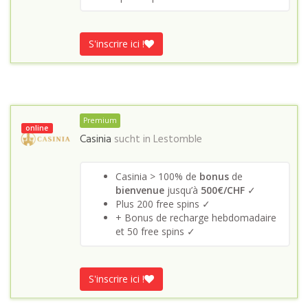
S'inscrire ici !
Premium
online
Casinia
sucht in
Lestomble
Casinia > 100% de
bonus
de
bienvenue
jusqu’à
500€/CHF
✓
Plus 200 free spins ✓
+ Bonus de recharge hebdomadaire
et 50 free spins ✓
S'inscrire ici !