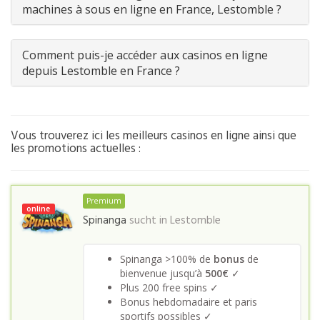
machines à sous en ligne en France, Lestomble ?
Comment puis-je accéder aux casinos en ligne
depuis Lestomble en France ?
Vous trouverez ici les meilleurs casinos en ligne ainsi que
les promotions actuelles :
Premium
online
Spinanga
sucht in
Lestomble
Spinanga >100% de
bonus
de
bienvenue jusqu’à
500€
✓
Plus 200 free spins ✓
Bonus hebdomadaire et paris
sportifs possibles ✓