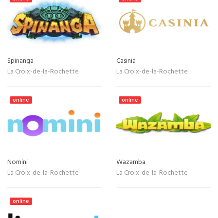
Spinanga
Casinia
La Croix-de-la-Rochette
La Croix-de-la-Rochette
online
online
Nomini
Wazamba
La Croix-de-la-Rochette
La Croix-de-la-Rochette
online