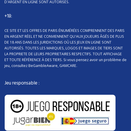
D'ARGENT EN LIGNE SONT AUTORISÉS.
+18:
CE SITE ET LES OFFRES DE PARIS ÉNUMÉRÉES COMPRENNENT DES PARIS
EN ARGENT RÉEL ET NE CONVIENNENT QU'AUX JOUEURS ÂGÉS DE PLUS
DE 18 ANS DANS LES JURIDICTIONS OÙ LES JEUX EN LIGNE SONT
AUTORISÉS. TOUTES LES MARQUES, LOGOS ET IMAGES DE TIERS SONT
LA PROPRIETE DE LEURS PROPRIETAIRES RESPECTIFS. TOUT AFFICHAGE
ET TOUTE RÉFÉRENCE À DES TIERS. Si vous pensez avoir un problème de
jeu, consultez BeGambleAware, GAMCARE.
Jeu responsable :