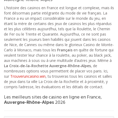
L’histoire des casinos en France est longue et complexe, mais ils
font désormais partie intégrante du mode de vie français. La
France a eu un impact considérable sur le monde du jeu, en
étant la mère de certains des jeux de casinos les plus répandus
et les plus célèbres aujourd’hui, tels que la Roulette, le Chemin
de Fer ou le Trente et Quarante. Aujourd’hui, ce ne sont pas
seulement les joueurs bien habillés qui jouent dans les casinos
de Nice, de Cannes ou même dans le glorieux Casino de Monte-
Carlo à Monaco, mais tous les
Français
en quête de fortune qui
veulent tester leur chance à la roulette, au poker, au black jack,
aux machines à sous ou à une multitude d’autres jeux. Même à
La Croix-de-la-Rochette
Auvergne-Rhône-Alpes
, de
nombreuses options vous permettent de placer vos paris. Ici,
sur
Trouveruncasino.win
, tu trouveras tous les casinos et salles
de jeux dans ta ville La Croix-de-la-Rochette et à proximité, y
compris l’adresse, les évaluations et les détails de contact.
Les meilleurs sites de casino en ligne en France,
Auvergne-Rhône-Alpes
2026