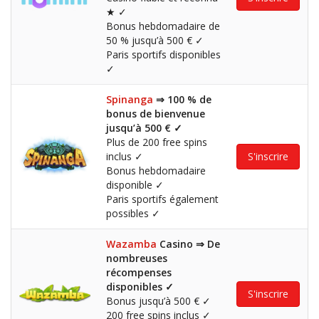
★
✓
Bonus hebdomadaire de
50 % jusqu’à 500 €
✓
Paris sportifs disponibles
✓
Spinanga
⇒ 100 % de
bonus de bienvenue
jusqu’à 500 €
✓
Plus de 200 free spins
inclus
✓
S'inscrire
Bonus hebdomadaire
disponible
✓
Paris sportifs également
possibles
✓
Wazamba
Casino ⇒ De
nombreuses
récompenses
disponibles
✓
S'inscrire
Bonus jusqu’à 500 €
✓
200 free spins inclus
✓