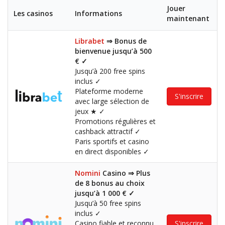
Jouer
Les casinos
Informations
maintenant
Librabet
⇒ Bonus de
bienvenue jusqu’à 500
€
✓
Jusqu’à 200 free spins
inclus
✓
Plateforme moderne
S'inscrire
avec large sélection de
jeux
★
✓
Promotions régulières et
cashback attractif
✓
Paris sportifs et casino
en direct disponibles
✓
Nomini
Casino ⇒ Plus
de 8 bonus au choix
jusqu’à 1 000 €
✓
Jusqu’à 50 free spins
inclus
✓
Casino fiable et reconnu
S'inscrire