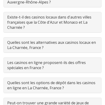
Auvergne-Rhône-Alpes ?
Existe-t-il des casinos locaux dans d'autres villes
françaises que la Côte d'Azur et Monaco et La
Charnée ?
Quelles sont les alternatives aux casinos locaux en
La Charnée, France ?
Les casinos en ligne proposent-ils des offres
spéciales en France ?
Quelles sont les options de dépôt dans les casinos
en ligne en La Charnée, France ?
Peut-on trouver une grande variété de jeux de