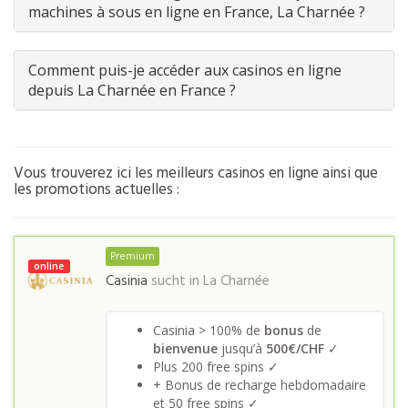
machines à sous en ligne en France, La Charnée ?
Comment puis-je accéder aux casinos en ligne
depuis La Charnée en France ?
Vous trouverez ici les meilleurs casinos en ligne ainsi que
les promotions actuelles :
Premium
online
Casinia
sucht in
La Charnée
Casinia > 100% de
bonus
de
bienvenue
jusqu’à
500€/CHF
✓
Plus 200 free spins ✓
+ Bonus de recharge hebdomadaire
et 50 free spins ✓