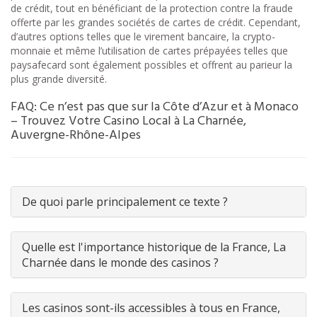
de crédit, tout en bénéficiant de la protection contre la fraude
offerte par les grandes sociétés de cartes de crédit. Cependant,
d’autres options telles que le virement bancaire, la crypto-
monnaie et même l’utilisation de cartes prépayées telles que
paysafecard sont également possibles et offrent au parieur la
plus grande diversité.
FAQ: Ce n’est pas que sur la Côte d’Azur et à Monaco
– Trouvez Votre Casino Local à La Charnée,
Auvergne-Rhône-Alpes
De quoi parle principalement ce texte ?
Quelle est l'importance historique de la France, La
Charnée dans le monde des casinos ?
Les casinos sont-ils accessibles à tous en France,