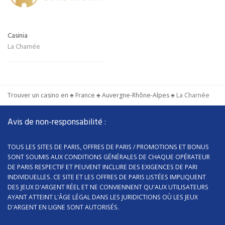
Casinia
La Charnée
Trouver un casino en
♣
France
♣
Auvergne-Rhône-Alpes
♣
La Charnée
Avis de non-responsabilité :
TOUS LES SITES DE PARIS, OFFRES DE PARIS / PROMOTIONS ET BONUS
SONT SOUMIS AUX CONDITIONS GÉNÉRALES DE CHAQUE OPÉRATEUR
DE PARIS RESPECTIF ET PEUVENT INCLURE DES EXIGENCES DE PARI
INDIVIDUELLES. CE SITE ET LES OFFRES DE PARIS LISTÉES IMPLIQUENT
DES JEUX D'ARGENT RÉEL ET NE CONVIENNENT QU'AUX UTILISATEURS
AYANT ATTEINT L'ÂGE LÉGAL DANS LES JURIDICTIONS OÙ LES JEUX
D'ARGENT EN LIGNE SONT AUTORISÉS.