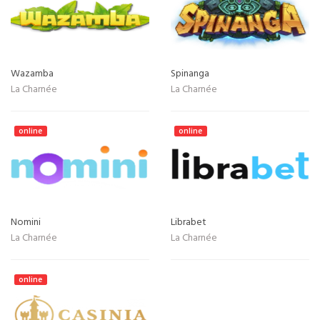
Wazamba
Spinanga
La Charnée
La Charnée
online
online
Nomini
Librabet
La Charnée
La Charnée
online