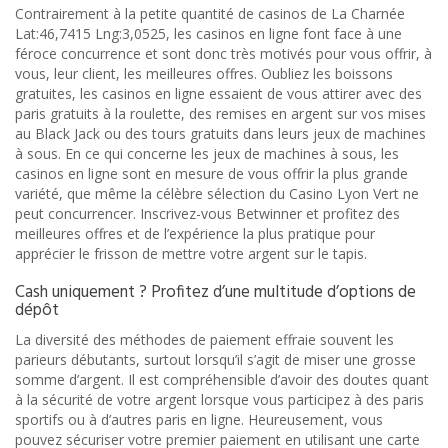
Contrairement à la petite quantité de casinos de La Charnée
Lat:46,7415 Lng:3,0525, les casinos en ligne font face à une
féroce concurrence et sont donc très motivés pour vous offrir, à
vous, leur client, les meilleures offres. Oubliez les boissons
gratuites, les casinos en ligne essaient de vous attirer avec des
paris gratuits à la roulette, des remises en argent sur vos mises
au Black Jack ou des tours gratuits dans leurs jeux de machines
à sous. En ce qui concerne les jeux de machines à sous, les
casinos en ligne sont en mesure de vous offrir la plus grande
variété, que même la célèbre sélection du Casino Lyon Vert ne
peut concurrencer. Inscrivez-vous Betwinner et profitez des
meilleures offres et de l’expérience la plus pratique pour
apprécier le frisson de mettre votre argent sur le tapis.
Cash uniquement ? Profitez d’une multitude d’options de
dépôt
La diversité des méthodes de paiement effraie souvent les
parieurs débutants, surtout lorsqu’il s’agit de miser une grosse
somme d’argent. Il est compréhensible d’avoir des doutes quant
à la sécurité de votre argent lorsque vous participez à des paris
sportifs ou à d’autres paris en ligne. Heureusement, vous
pouvez sécuriser votre premier paiement en utilisant une carte