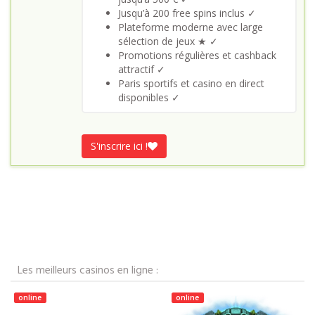
Jusqu’à 200 free spins inclus ✓
Plateforme moderne avec large
sélection de jeux ★ ✓
Promotions régulières et cashback
attractif ✓
Paris sportifs et casino en direct
disponibles ✓
S'inscrire ici !
Les meilleurs casinos en ligne :
online
online