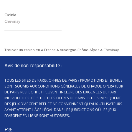
Casinia
Chevinay
Trouver un casino en
♣
France
♣
Auvergne-Rhône-Alpes
♣
Chevinay
Avis de non-responsabilité :
TOUS LES SITES DE PARIS, OFFRES DE PARIS / PROMOTIONS ET BONUS
SONT SOUMIS AUX CONDITIONS GÉNÉRALES DE CHAQUE OPÉRATEUR
DE PARIS RESPECTIF ET PEUVENT INCLURE DES EXIGENCES DE PARI
INDIVIDUELLES. CE SITE ET LES OFFRES DE PARIS LISTÉES IMPLIQUENT
DES JEUX D'ARGENT RÉEL ET NE CONVIENNENT QU'AUX UTILISATEURS
AYANT ATTEINT L'ÂGE LÉGAL DANS LES JURIDICTIONS OÙ LES JEUX
D'ARGENT EN LIGNE SONT AUTORISÉS.
+18: