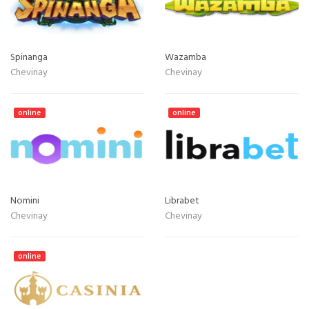
Spinanga
Wazamba
Chevinay
Chevinay
online
online
Nomini
Librabet
Chevinay
Chevinay
online