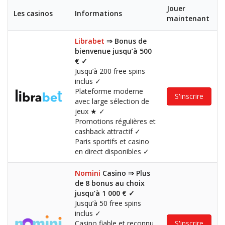
Jouer
Les casinos
Informations
maintenant
Librabet
⇒ Bonus de
bienvenue jusqu’à 500
€
✓
Jusqu’à 200 free spins
inclus
✓
Plateforme moderne
S'inscrire
avec large sélection de
jeux
★
✓
Promotions régulières et
cashback attractif
✓
Paris sportifs et casino
en direct disponibles
✓
Nomini
Casino ⇒ Plus
de 8 bonus au choix
jusqu’à 1 000 €
✓
Jusqu’à 50 free spins
inclus
✓
Casino fiable et reconnu
S'inscrire