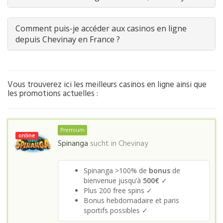
Comment puis-je accéder aux casinos en ligne
depuis Chevinay en France ?
Vous trouverez ici les meilleurs casinos en ligne ainsi que
les promotions actuelles :
Premium
online
Spinanga
sucht in
Chevinay
Spinanga >100% de
bonus
de
bienvenue jusqu’à
500€
✓
Plus 200 free spins ✓
Bonus hebdomadaire et paris
sportifs possibles ✓