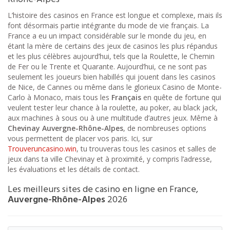
L’histoire des casinos en France est longue et complexe, mais ils
font désormais partie intégrante du mode de vie français. La
France a eu un impact considérable sur le monde du jeu, en
étant la mère de certains des jeux de casinos les plus répandus
et les plus célèbres aujourd’hui, tels que la Roulette, le Chemin
de Fer ou le Trente et Quarante. Aujourd’hui, ce ne sont pas
seulement les joueurs bien habillés qui jouent dans les casinos
de Nice, de Cannes ou même dans le glorieux Casino de Monte-
Carlo à Monaco, mais tous les
Français
en quête de fortune qui
veulent tester leur chance à la roulette, au poker, au black jack,
aux machines à sous ou à une multitude d’autres jeux. Même à
Chevinay
Auvergne-Rhône-Alpes
, de nombreuses options
vous permettent de placer vos paris. Ici, sur
Trouveruncasino.win
, tu trouveras tous les casinos et salles de
jeux dans ta ville Chevinay et à proximité, y compris l’adresse,
les évaluations et les détails de contact.
Les meilleurs sites de casino en ligne en France,
Auvergne-Rhône-Alpes
2026