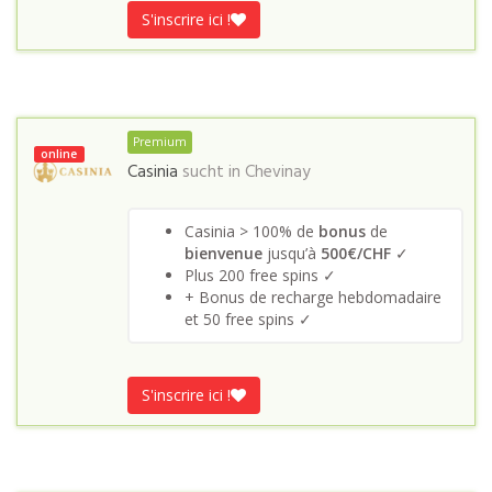
S'inscrire ici !
Premium
online
Casinia
sucht in
Chevinay
Casinia > 100% de
bonus
de
bienvenue
jusqu’à
500€/CHF
✓
Plus 200 free spins ✓
+ Bonus de recharge hebdomadaire
et 50 free spins ✓
S'inscrire ici !