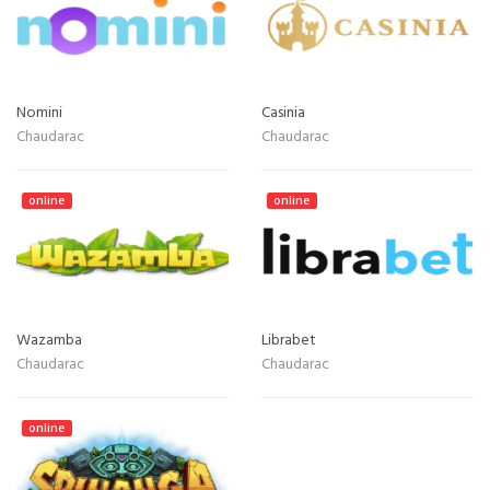
Nomini
Casinia
Chaudarac
Chaudarac
online
online
Wazamba
Librabet
Chaudarac
Chaudarac
online