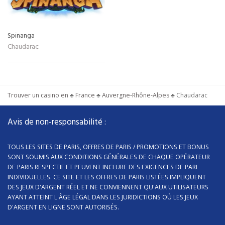
Spinanga
Chaudarac
Trouver un casino en
♣
France
♣
Auvergne-Rhône-Alpes
♣
Chaudarac
Avis de non-responsabilité :
TOUS LES SITES DE PARIS, OFFRES DE PARIS / PROMOTIONS ET BONUS
SONT SOUMIS AUX CONDITIONS GÉNÉRALES DE CHAQUE OPÉRATEUR
DE PARIS RESPECTIF ET PEUVENT INCLURE DES EXIGENCES DE PARI
INDIVIDUELLES. CE SITE ET LES OFFRES DE PARIS LISTÉES IMPLIQUENT
DES JEUX D'ARGENT RÉEL ET NE CONVIENNENT QU'AUX UTILISATEURS
AYANT ATTEINT L'ÂGE LÉGAL DANS LES JURIDICTIONS OÙ LES JEUX
D'ARGENT EN LIGNE SONT AUTORISÉS.