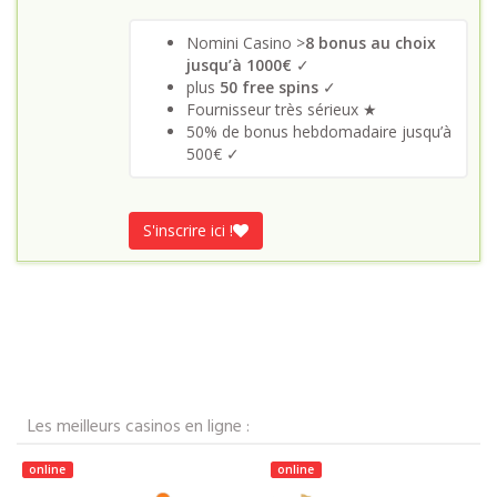
Nomini Casino >
8 bonus au choix
jusqu’à 1000€
✓
plus
50 free spins
✓
Fournisseur très sérieux ★
50% de bonus hebdomadaire jusqu’à
500€ ✓
S'inscrire ici !
Les meilleurs casinos en ligne :
online
online