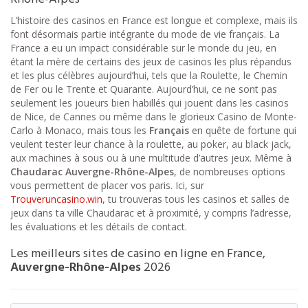
L’histoire des casinos en France est longue et complexe, mais ils
font désormais partie intégrante du mode de vie français. La
France a eu un impact considérable sur le monde du jeu, en
étant la mère de certains des jeux de casinos les plus répandus
et les plus célèbres aujourd’hui, tels que la Roulette, le Chemin
de Fer ou le Trente et Quarante. Aujourd’hui, ce ne sont pas
seulement les joueurs bien habillés qui jouent dans les casinos
de Nice, de Cannes ou même dans le glorieux Casino de Monte-
Carlo à Monaco, mais tous les
Français
en quête de fortune qui
veulent tester leur chance à la roulette, au poker, au black jack,
aux machines à sous ou à une multitude d’autres jeux. Même à
Chaudarac
Auvergne-Rhône-Alpes
, de nombreuses options
vous permettent de placer vos paris. Ici, sur
Trouveruncasino.win
, tu trouveras tous les casinos et salles de
jeux dans ta ville Chaudarac et à proximité, y compris l’adresse,
les évaluations et les détails de contact.
Les meilleurs sites de casino en ligne en France,
Auvergne-Rhône-Alpes
2026