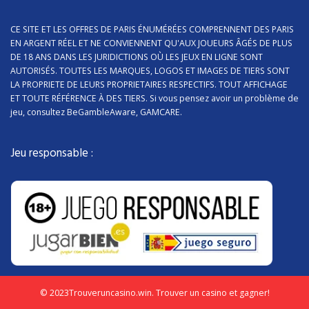
CE SITE ET LES OFFRES DE PARIS ÉNUMÉRÉES COMPRENNENT DES PARIS
EN ARGENT RÉEL ET NE CONVIENNENT QU'AUX JOUEURS ÂGÉS DE PLUS
DE 18 ANS DANS LES JURIDICTIONS OÙ LES JEUX EN LIGNE SONT
AUTORISÉS. TOUTES LES MARQUES, LOGOS ET IMAGES DE TIERS SONT
LA PROPRIETE DE LEURS PROPRIETAIRES RESPECTIFS. TOUT AFFICHAGE
ET TOUTE RÉFÉRENCE À DES TIERS. Si vous pensez avoir un problème de
jeu, consultez BeGambleAware, GAMCARE.
Jeu responsable :
© 2023Trouveruncasino.win. Trouver un casino et gagner!