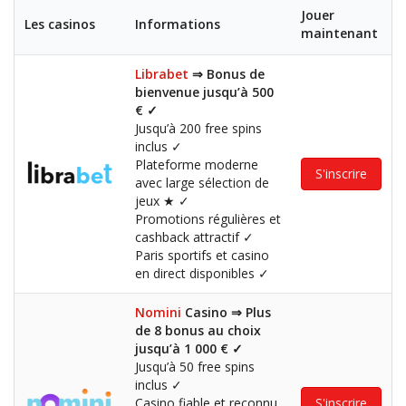
Jouer
Les casinos
Informations
maintenant
Librabet
⇒ Bonus de
bienvenue jusqu’à 500
€
✓
Jusqu’à 200 free spins
inclus
✓
Plateforme moderne
S'inscrire
avec large sélection de
jeux
★
✓
Promotions régulières et
cashback attractif
✓
Paris sportifs et casino
en direct disponibles
✓
Nomini
Casino ⇒ Plus
de 8 bonus au choix
jusqu’à 1 000 €
✓
Jusqu’à 50 free spins
inclus
✓
Casino fiable et reconnu
S'inscrire