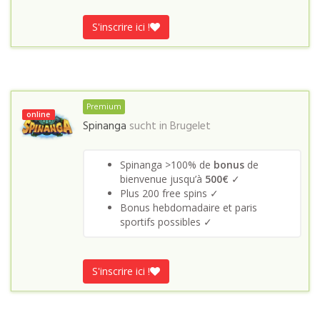
S'inscrire ici !
Premium
online
Spinanga
sucht in
Brugelet
Spinanga >100% de
bonus
de
bienvenue jusqu’à
500€
✓
Plus 200 free spins ✓
Bonus hebdomadaire et paris
sportifs possibles ✓
S'inscrire ici !