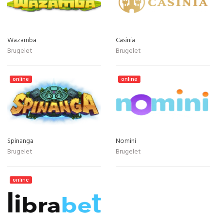
Wazamba
Casinia
Brugelet
Brugelet
online
online
Spinanga
Nomini
Brugelet
Brugelet
online