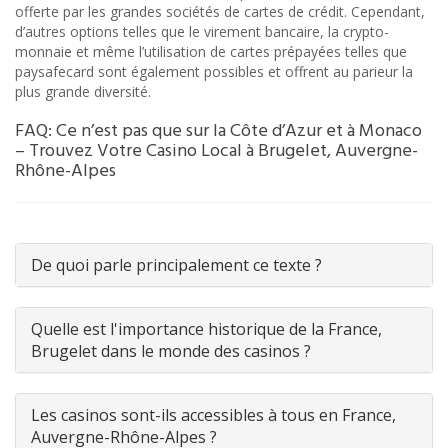
offerte par les grandes sociétés de cartes de crédit. Cependant,
d’autres options telles que le virement bancaire, la crypto-
monnaie et même l’utilisation de cartes prépayées telles que
paysafecard sont également possibles et offrent au parieur la
plus grande diversité.
FAQ: Ce n’est pas que sur la Côte d’Azur et à Monaco
– Trouvez Votre Casino Local à Brugelet, Auvergne-
Rhône-Alpes
De quoi parle principalement ce texte ?
Quelle est l'importance historique de la France,
Brugelet dans le monde des casinos ?
Les casinos sont-ils accessibles à tous en France,
Auvergne-Rhône-Alpes ?