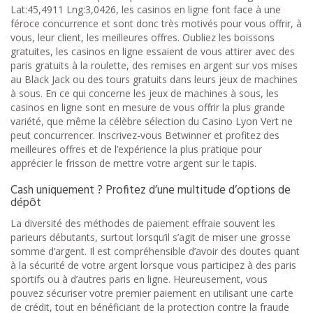
Lat:45,4911 Lng:3,0426, les casinos en ligne font face à une
féroce concurrence et sont donc très motivés pour vous offrir, à
vous, leur client, les meilleures offres. Oubliez les boissons
gratuites, les casinos en ligne essaient de vous attirer avec des
paris gratuits à la roulette, des remises en argent sur vos mises
au Black Jack ou des tours gratuits dans leurs jeux de machines
à sous. En ce qui concerne les jeux de machines à sous, les
casinos en ligne sont en mesure de vous offrir la plus grande
variété, que même la célèbre sélection du Casino Lyon Vert ne
peut concurrencer. Inscrivez-vous Betwinner et profitez des
meilleures offres et de l’expérience la plus pratique pour
apprécier le frisson de mettre votre argent sur le tapis.
Cash uniquement ? Profitez d’une multitude d’options de
dépôt
La diversité des méthodes de paiement effraie souvent les
parieurs débutants, surtout lorsqu’il s’agit de miser une grosse
somme d’argent. Il est compréhensible d’avoir des doutes quant
à la sécurité de votre argent lorsque vous participez à des paris
sportifs ou à d’autres paris en ligne. Heureusement, vous
pouvez sécuriser votre premier paiement en utilisant une carte
de crédit, tout en bénéficiant de la protection contre la fraude