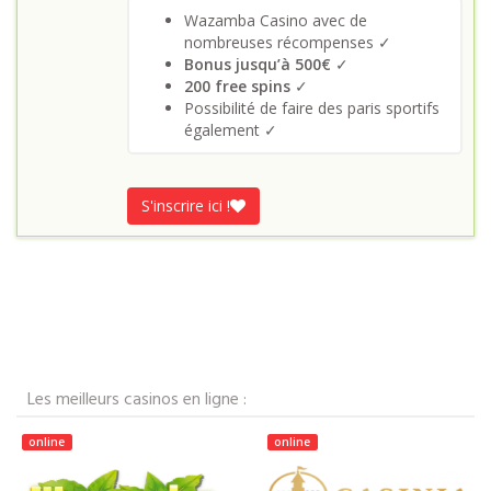
Wazamba Casino avec de
nombreuses récompenses ✓
Bonus jusqu’à 500€
✓
200 free spins
✓
Possibilité de faire des paris sportifs
également ✓
S'inscrire ici !
Les meilleurs casinos en ligne :
online
online