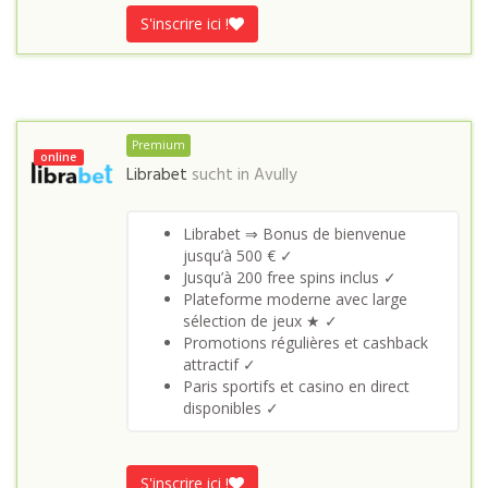
S'inscrire ici !
Premium
online
Librabet
sucht in
Avully
Librabet ⇒ Bonus de bienvenue
jusqu’à 500 € ✓
Jusqu’à 200 free spins inclus ✓
Plateforme moderne avec large
sélection de jeux ★ ✓
Promotions régulières et cashback
attractif ✓
Paris sportifs et casino en direct
disponibles ✓
S'inscrire ici !