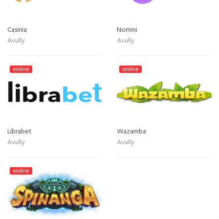
Casinia
Nomini
Avully
Avully
online
online
Librabet
Wazamba
Avully
Avully
online