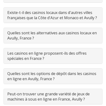
Existe-t-il des casinos locaux dans d'autres villes
françaises que la Côte d'Azur et Monaco et Avully ?
Quelles sont les alternatives aux casinos locaux en
Avully, France ?
Les casinos en ligne proposent-ils des offres
spéciales en France ?
Quelles sont les options de dépôt dans les casinos
en ligne en Avully, France ?
Peut-on trouver une grande variété de jeux de
machines à sous en ligne en France, Avully ?