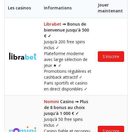
Jouer
Les casinos
Informations
maintenant
Librabet
⇒ Bonus de
bienvenue jusqu’à 500
€
✓
Jusqu’à 200 free spins
inclus
✓
Plateforme moderne
S'inscrire
avec large sélection de
jeux
★
✓
Promotions régulières et
cashback attractif
✓
Paris sportifs et casino
en direct disponibles
✓
Nomini
Casino ⇒ Plus
de 8 bonus au choix
jusqu’à 1 000 €
✓
Jusqu’à 50 free spins
inclus
✓
Casino fiable et reconnu
S'inscrire