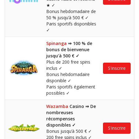
★
✓
Bonus hebdomadaire de
50 % jusqu’à 500 €
✓
Paris sportifs disponibles
✓
Spinanga
⇒ 100 % de
bonus de bienvenue
jusqu’à 500 €
✓
Plus de 200 free spins
inclus
✓
S'inscrire
Bonus hebdomadaire
disponible
✓
Paris sportifs également
possibles
✓
Wazamba
Casino ⇒ De
nombreuses
récompenses
disponibles
✓
S'inscrire
Bonus jusqu’à 500 €
✓
200 free spins inclus
✓