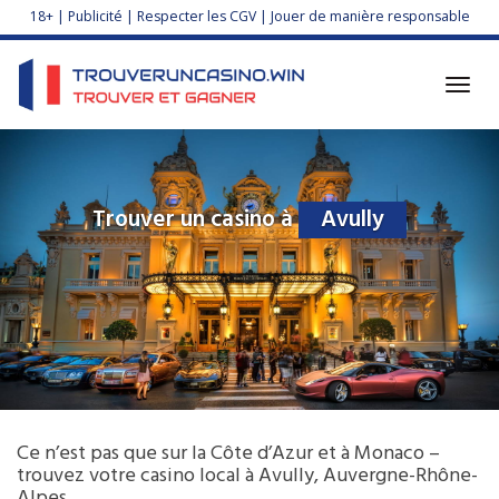
Skip
18+ | Publicité | Respecter les CGV | Jouer de manière responsable
to
main
content
Toggl
navig
Trouver un casino à
Avully
Ce n’est pas que sur la Côte d’Azur et à Monaco –
trouvez votre casino local à Avully, Auvergne-Rhône-
Alpes