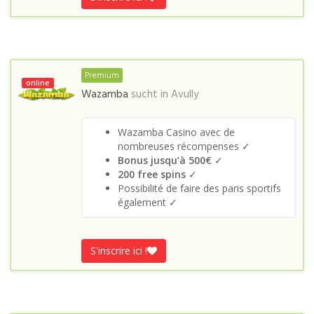
Premium
online
Wazamba
sucht in
Avully
Wazamba Casino avec de
nombreuses récompenses ✓
Bonus jusqu’à 500€
✓
200 free spins
✓
Possibilité de faire des paris sportifs
également ✓
S'inscrire ici !