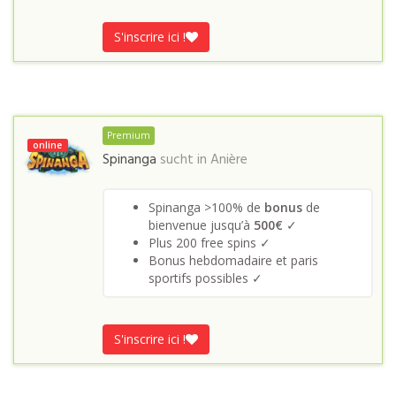
S'inscrire ici !
Premium
online
Spinanga
sucht in
Anière
Spinanga >100% de
bonus
de
bienvenue jusqu’à
500€
✓
Plus 200 free spins ✓
Bonus hebdomadaire et paris
sportifs possibles ✓
S'inscrire ici !