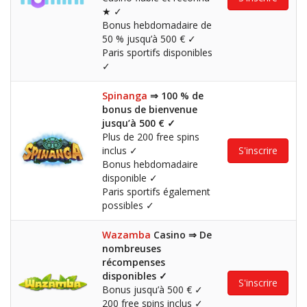
★
✓
Bonus hebdomadaire de
50 % jusqu’à 500 €
✓
Paris sportifs disponibles
✓
Spinanga
⇒ 100 % de
bonus de bienvenue
jusqu’à 500 €
✓
Plus de 200 free spins
inclus
✓
S'inscrire
Bonus hebdomadaire
disponible
✓
Paris sportifs également
possibles
✓
Wazamba
Casino ⇒ De
nombreuses
récompenses
disponibles
✓
S'inscrire
Bonus jusqu’à 500 €
✓
200 free spins inclus
✓