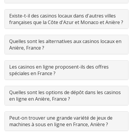
Existe-t-il des casinos locaux dans d'autres villes
françaises que la Côte d'Azur et Monaco et Anière ?
Quelles sont les alternatives aux casinos locaux en
Anière, France ?
Les casinos en ligne proposent-ils des offres
spéciales en France ?
Quelles sont les options de dépôt dans les casinos
en ligne en Anière, France ?
Peut-on trouver une grande variété de jeux de
machines à sous en ligne en France, Anière ?