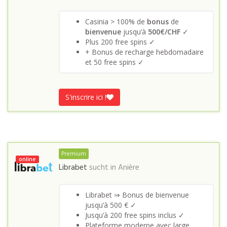
Casinia > 100% de
bonus
de
bienvenue
jusqu’à
500€/CHF
✓
Plus 200 free spins ✓
+ Bonus de recharge hebdomadaire
et 50 free spins ✓
S'inscrire ici !
Premium
online
Librabet
sucht in
Anière
Librabet ⇒ Bonus de bienvenue
jusqu’à 500 € ✓
Jusqu’à 200 free spins inclus ✓
Plateforme moderne avec large