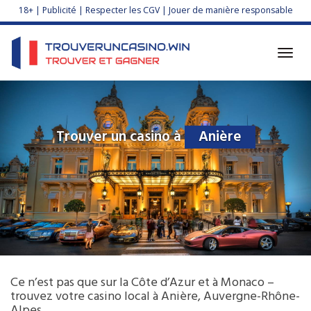
Skip
18+ | Publicité | Respecter les CGV | Jouer de manière responsable
to
main
content
Toggl
navig
Trouver un casino à
Anière
Ce n’est pas que sur la Côte d’Azur et à Monaco –
trouvez votre casino local à Anière, Auvergne-Rhône-
Alpes