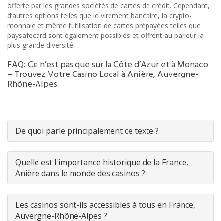
offerte par les grandes sociétés de cartes de crédit. Cependant,
d’autres options telles que le virement bancaire, la crypto-
monnaie et même l’utilisation de cartes prépayées telles que
paysafecard sont également possibles et offrent au parieur la
plus grande diversité.
FAQ: Ce n’est pas que sur la Côte d’Azur et à Monaco
– Trouvez Votre Casino Local à Anière, Auvergne-
Rhône-Alpes
De quoi parle principalement ce texte ?
Quelle est l'importance historique de la France,
Anière dans le monde des casinos ?
Les casinos sont-ils accessibles à tous en France,
Auvergne-Rhône-Alpes ?